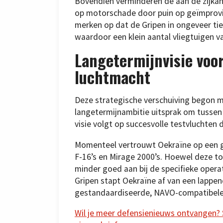
Bovendien verminderen de aan de zijkant
op motorschade door puin op geïmprovis
merken op dat de Gripen in ongeveer t
waardoor een klein aantal vliegtuigen v
Langetermijnvisie voor
luchtmacht
Deze strategische verschuiving begon me
langetermijnambitie uitsprak om tussen 
visie volgt op succesvolle testvluchten 
Momenteel vertrouwt Oekraïne op een g
F-16’s en Mirage 2000’s. Hoewel deze toe
minder goed aan bij de specifieke opera
Gripen stapt Oekraïne af van een lappe
gestandaardiseerde, NAVO-compatibele 
Wil je meer defensienieuws ontvangen? Sc