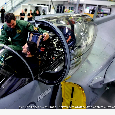
picture alliance / SvenSimon-ThePresidentialOfficeU via Content Curatio