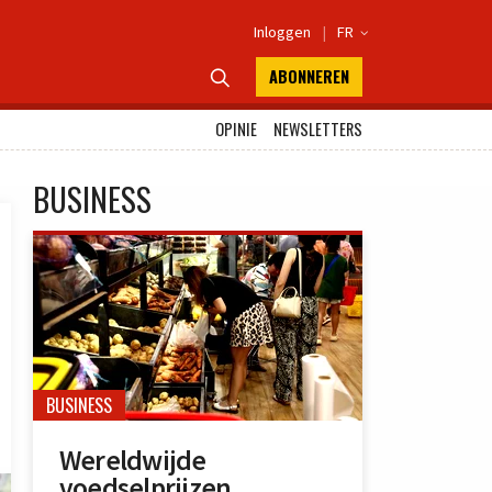
Inloggen
|
FR

ABONNEREN

OPINIE
NEWSLETTERS
BUSINESS
BUSINESS
Wereldwijde
voedselprijzen