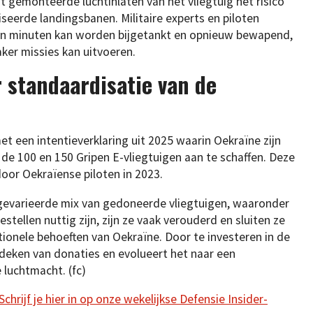
 gemonteerde luchtinlaten van het vliegtuig het risico
eerde landingsbanen. Militaire experts en piloten
ien minuten kan worden bijgetankt en opnieuw bewapend,
aker missies kan uitvoeren.
 standaardisatie van de
t een intentieverklaring uit 2025 waarin Oekraïne zijn
de 100 en 150 Gripen E-vliegtuigen aan te schaffen. Deze
door Oekraïense piloten in 2023.
evarieerde mix van gedoneerde vliegtuigen, waaronder
stellen nuttig zijn, zijn ze vaak verouderd en sluiten ze
tionele behoeften van Oekraïne. Door te investeren in de
ndeken van donaties en evolueert het naar een
luchtmacht. (fc)
hrijf je hier in op onze wekelijkse Defensie Insider-