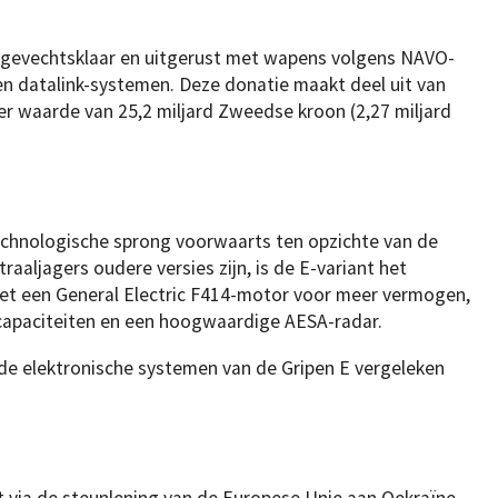
ig gevechtsklaar en uitgerust met wapens volgens NAVO-
en datalink-systemen. Deze donatie maakt deel uit van
er waarde van 25,2 miljard Zweedse kroon (2,27 miljard
technologische sprong voorwaarts ten opzichte van de
aljagers oudere versies zijn, is de E-variant het
t een General Electric F414-motor voor meer vermogen,
capaciteiten en een hoogwaardige AESA-radar.
de elektronische systemen van de Gripen E vergeleken
t via de steunlening van de Europese Unie aan Oekraïne,