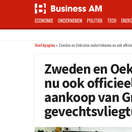
ECONOMIE
ONDERNEMEN
POLITIEK
TECH
ENERG
Hoofdpagina
»
Zweden en Oekraïne ondertekenen nu ook officie
Zweden en Oek
nu ook officiee
aankoop van Gr
gevechtsvliegt