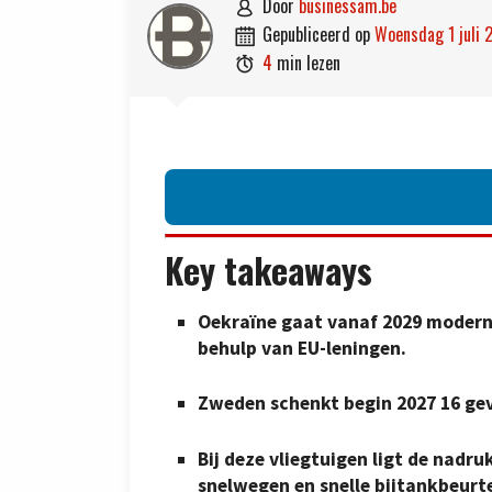
door
businessam.be

gepubliceerd op
woensdag 1 juli

4
min lezen

Key takeaways
Oekraïne gaat vanaf 2029 modern
behulp van EU-leningen.
Zweden schenkt begin 2027 16 gev
Bij deze vliegtuigen ligt de nadr
snelwegen en snelle bijtankbeurt