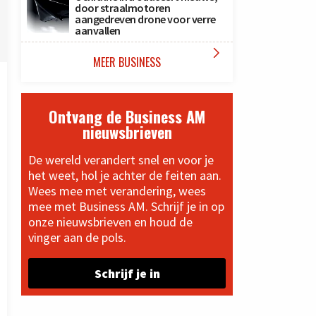
door straalmotoren
aangedreven drone voor verre
aanvallen

MEER BUSINESS
Ontvang de Business AM
nieuwsbrieven
De wereld verandert snel en voor je
het weet, hol je achter de feiten aan.
Wees mee met verandering, wees
mee met Business AM. Schrijf je in op
onze nieuwsbrieven en houd de
vinger aan de pols.
Schrijf je in