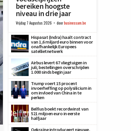
bereiken hoogste
niveau in drie jaar
Vrijdag 7 Augustus 2026
door
businessam.be
Hispasat (Indra) haalt contract
van 1,6 miljard euro binnen voor
onafhankelijk Europees
satellietnetwerk
Airbus levert 67 vliegtuigen in
juli; bestellingen overschrijden
1.000 sinds begin jaar
Trump voert 15 procent
invoerheffing op polysilicium in
om invloed van China in te
perken
Belfius boekt recordwinst van
521 miljoen euro in eerste
halfjaar
n
Oekraïne introduceert nieuwe,