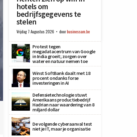
hotels om
bedrijfsgegevens te
stelen
Vrijdag 7 Augustus 2026
door
businessam.be
Protest tegen
megadatacentrum van Google
in India groeit; zorgen over
water en natuur nemen toe
Winst SoftBank daalt met 18
procent ondanks forse
investeringen in AI
Defensietechnologie stuwt
n
Amerikaans productiebedrijf
Hadrian naar waardering van 8
miljard dollar
De volgende cyberaanval test
niet je IT, maar je organisatie