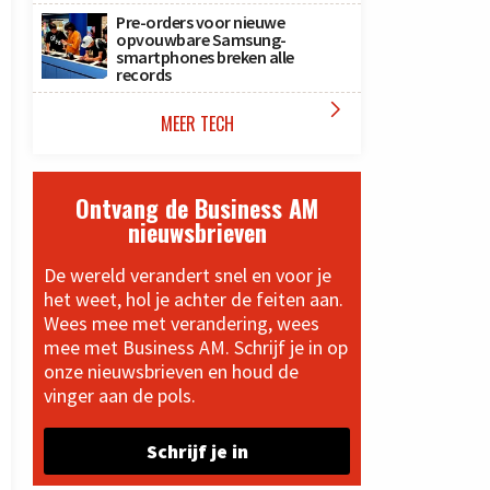
Pre-orders voor nieuwe
opvouwbare Samsung-
smartphones breken alle
records

MEER TECH
Ontvang de Business AM
nieuwsbrieven
De wereld verandert snel en voor je
het weet, hol je achter de feiten aan.
Wees mee met verandering, wees
mee met Business AM. Schrijf je in op
onze nieuwsbrieven en houd de
vinger aan de pols.
Schrijf je in