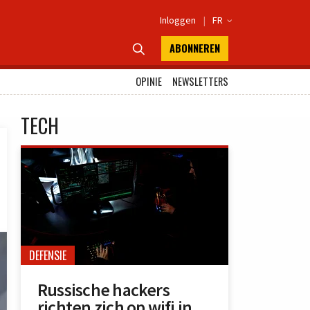
Inloggen
|
FR

ABONNEREN

OPINIE
NEWSLETTERS
TECH
DEFENSIE
Russische hackers
richten zich op wifi in