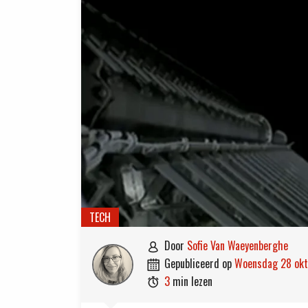
TECH
door
Sofie Van Waeyenberghe

gepubliceerd op
woensdag 28 ok

3
min lezen
