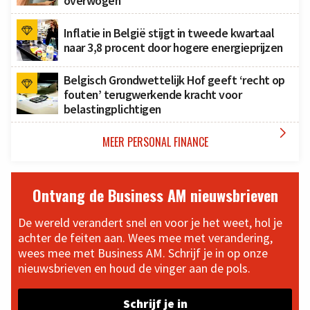
overwogen
Inflatie in België stijgt in tweede kwartaal
naar 3,8 procent door hogere energieprijzen
Belgisch Grondwettelijk Hof geeft ‘recht op
fouten’ terugwerkende kracht voor
belastingplichtigen

MEER PERSONAL FINANCE
Ontvang de Business AM nieuwsbrieven
De wereld verandert snel en voor je het weet, hol je
achter de feiten aan. Wees mee met verandering,
wees mee met Business AM. Schrijf je in op onze
nieuwsbrieven en houd de vinger aan de pols.
Schrijf je in