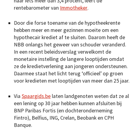
naar iets meer dan 3,4 procent, leert de
rentebarometer van
Immotheker
.
Door die forse toename van de hypotheekrente
hebben meer en meer gezinnen moeite om een
hypothecair krediet af te sluiten. Daarom heeft de
NBB onlangs het geweer van schouder veranderd.
In een recent beleidsverslag verwelkomt de
monetaire instelling de langere looptijden omdat
ze de kredietverlening aan jongeren ondersteunen.
Daarmee staat het licht terug ‘officieel’ op groen
voor kredieten met looptijden van meer dan 25 jaar.
Via
Spaargids.be
laten landgenoten weten dat ze al
een lening op 30 jaar hebben kunnen afsluiten bij
BNP Paribas Fortis (en dochteronderneming
Fintro), Belfius, ING, Crelan, Beobank en CPH
Banque.