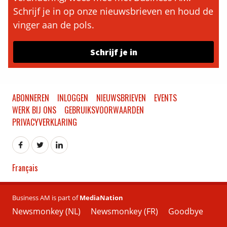
Schrijf je in op onze nieuwsbrieven en houd de
vinger aan de pols.
Schrijf je in
ABONNEREN
INLOGGEN
NIEUWSBRIEVEN
EVENTS
WERK BIJ ONS
GEBRUIKSVOORWAARDEN
PRIVACYVERKLARING
Français
Business AM is part of
MediaNation
Newsmonkey (NL)
Newsmonkey (FR)
Goodbye