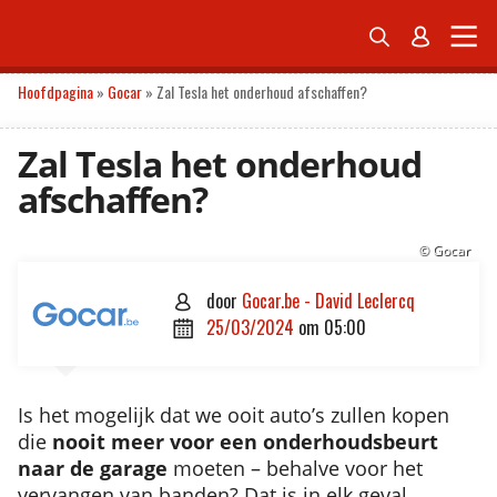


ONDERNEMEN
ECONOMIE
POLITIEK
TECH
PERSONAL FINANCE
Hoofdpagina
»
Gocar
»
Zal Tesla het onderhoud afschaffen?
Zal Tesla het onderhoud
afschaffen?
© Gocar
door
Gocar.be - David Leclercq

25/03/2024
om
05:00

Is het mogelijk dat we ooit auto’s zullen kopen
die
nooit meer voor een onderhoudsbeurt
naar de garage
moeten – behalve voor het
vervangen van banden? Dat is in elk geval