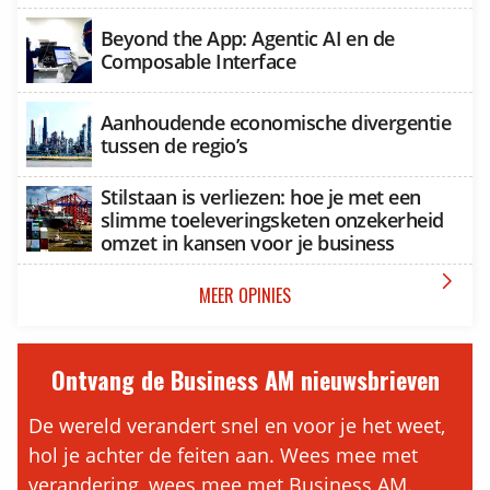
Beyond the App: Agentic AI en de
Composable Interface
Aanhoudende economische divergentie
tussen de regio’s
Stilstaan is verliezen: hoe je met een
slimme toeleveringsketen onzekerheid
omzet in kansen voor je business

MEER OPINIES
Ontvang de Business AM nieuwsbrieven
De wereld verandert snel en voor je het weet,
hol je achter de feiten aan. Wees mee met
verandering, wees mee met Business AM.