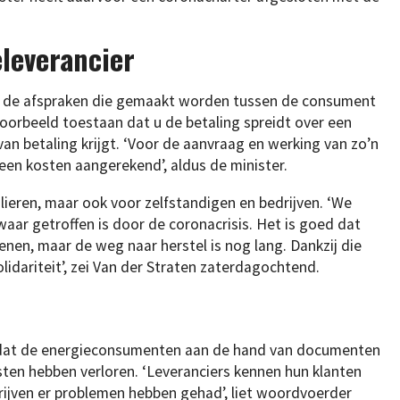
leverancier
 van de afspraken die gemaakt worden tussen de consument
jvoorbeeld toestaan dat u de betaling spreidt over een
l van betaling krijgt. ‘Voor de aanvraag en werking van zo’n
een kosten aangerekend’, aldus de minister.
ulieren, maar ook voor zelfstandigen en bedrijven. ‘We
ar getroffen is door de coronacrisis. Het is goed dat
nen, maar de weg naar herstel is nog lang. Dankzij die
lidariteit’, zei Van der Straten zaterdagochtend.
g dat de energieconsumenten aan de hand van documenten
sten hebben verloren. ‘Leveranciers kennen hun klanten
rijven er problemen hebben gehad’, liet woordvoerder