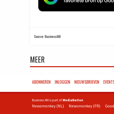
Source: BusinessAM
MEER
ABONNEREN
INLOGGEN
NIEUWSBRIEVEN
EVENT
Business AM is part of
MediaNation
Newsmonkey (NL)
Newsmonkey (FR)
Good