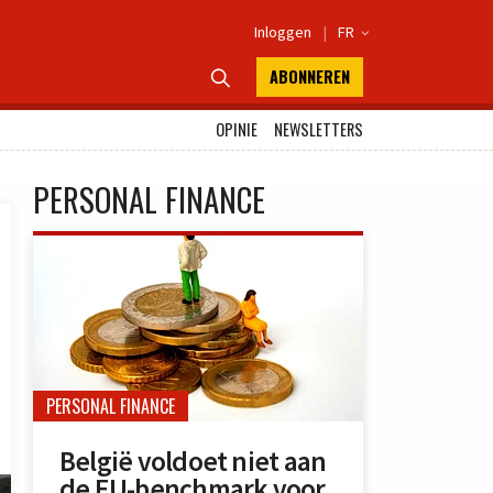
Inloggen
|
FR

ABONNEREN

OPINIE
NEWSLETTERS
PERSONAL FINANCE
PERSONAL FINANCE
België voldoet niet aan
de EU-benchmark voor