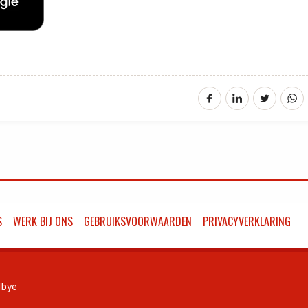
S
WERK BIJ ONS
GEBRUIKSVOORWAARDEN
PRIVACYVERKLARING
bye