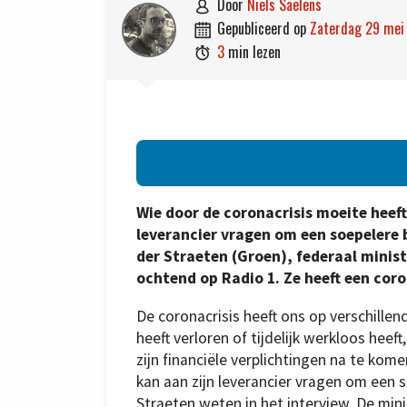
door
Niels Saelens

gepubliceerd op
zaterdag 29 mei

3
min lezen

Wie door de coronacrisis moeite heef
leverancier vragen om een soepelere b
der Straeten (Groen), federaal minist
ochtend op Radio 1. Ze heeft een cor
De coronacrisis heeft ons op verschillend
heeft verloren of tijdelijk werkloos heef
zijn financiële verplichtingen na te kom
kan aan zijn leverancier vragen om een s
Straeten weten in het interview. De min