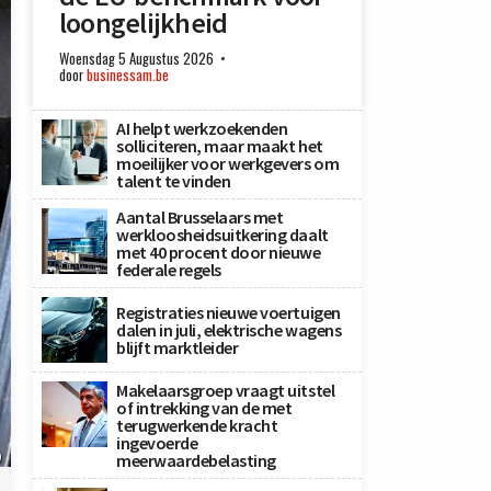
loongelijkheid
Woensdag 5 Augustus 2026
door
businessam.be
AI helpt werkzoekenden
solliciteren, maar maakt het
moeilijker voor werkgevers om
talent te vinden
Aantal Brusselaars met
werkloosheidsuitkering daalt
met 40 procent door nieuwe
federale regels
Registraties nieuwe voertuigen
dalen in juli, elektrische wagens
blijft marktleider
Makelaarsgroep vraagt uitstel
of intrekking van de met
terugwerkende kracht
ingevoerde
)
meerwaardebelasting