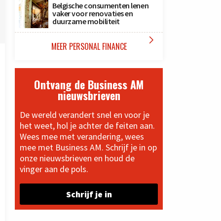
Belgische consumenten lenen
vaker voor renovaties en
duurzame mobiliteit

MEER PERSONAL FINANCE
Ontvang de Business AM
nieuwsbrieven
De wereld verandert snel en voor je
het weet, hol je achter de feiten aan.
Wees mee met verandering, wees
mee met Business AM. Schrijf je in op
onze nieuwsbrieven en houd de
vinger aan de pols.
Schrijf je in