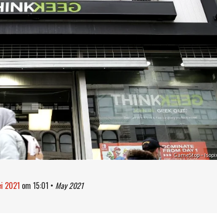
GameStop – Isopi
ei 2021
om
15:01
•
May 2021