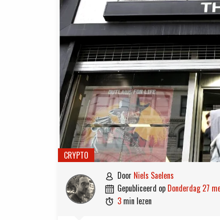
CRYPTO
door
Niels Saelens

gepubliceerd op
donderdag 27 m

3
min lezen
