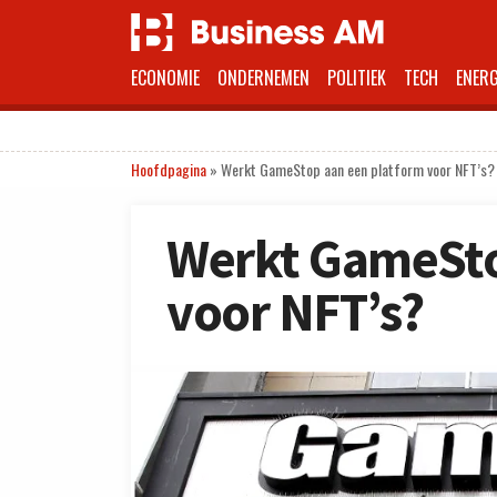
ECONOMIE
ONDERNEMEN
POLITIEK
TECH
ENERG
Hoofdpagina
»
Werkt GameStop aan een platform voor NFT’s?
Werkt GameSto
voor NFT’s?