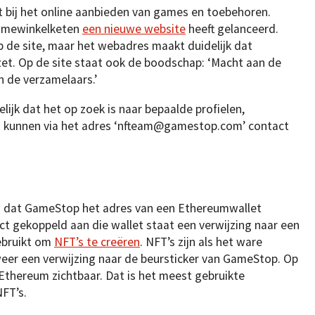
et bij het online aanbieden van games en toebehoren.
gamewinkelketen
een nieuwe website
heeft gelanceerd.
p de site, maar het webadres maakt duidelijk dat
zet. Op de site staat ook de boodschap: ‘Macht aan de
n de verzamelaars.’
ijk dat het op zoek is naar bepaalde profielen,
ij kunnen via het adres ‘nfteam@gamestop.com’ contact
n dat GameStop het adres van een Ethereumwallet
act gekoppeld aan die wallet staat een verwijzing naar een
ebruikt om
NFT’s te creëren
. NFT’s zijn als het ware
weer een verwijzing naar de beursticker van GameStop. Op
 Ethereum zichtbaar. Dat is het meest gebruikte
FT’s.