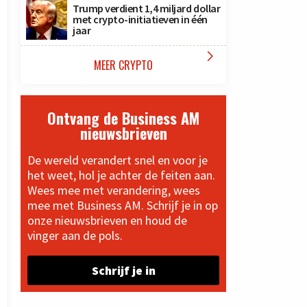
Trump verdient 1,4 miljard dollar
met crypto-initiatieven in één
jaar

MEER CRYPTO
Ontvang de Business AM
nieuwsbrieven
De wereld verandert snel en voor je
het weet, hol je achter de feiten aan.
Wees mee met verandering, wees
mee met Business AM. Schrijf je in op
onze nieuwsbrieven en houd de
vinger aan de pols.
Schrijf je in