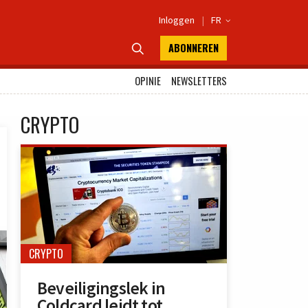
Inloggen
|
FR

ABONNEREN

OPINIE
NEWSLETTERS
CRYPTO
CRYPTO
Beveiligingslek in
Coldcard leidt tot