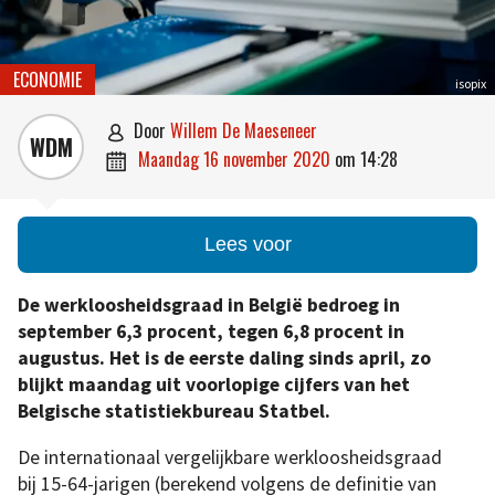
ECONOMIE
isopix
door
Willem De Maeseneer

WDM
maandag 16 november 2020
om
14:28

Lees voor
De werkloosheidsgraad in België bedroeg in
september 6,3 procent, tegen 6,8 procent in
augustus. Het is de eerste daling sinds april, zo
blijkt maandag uit voorlopige cijfers van het
Belgische statistiekbureau Statbel.
De internationaal vergelijkbare werkloosheidsgraad
bij 15-64-jarigen (berekend volgens de definitie van