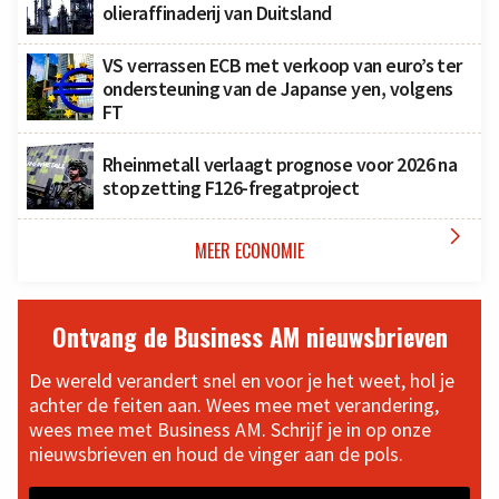
olieraffinaderij van Duitsland
VS verrassen ECB met verkoop van euro’s ter
ondersteuning van de Japanse yen, volgens
FT
Rheinmetall verlaagt prognose voor 2026 na
stopzetting F126-fregatproject

MEER ECONOMIE
Ontvang de Business AM nieuwsbrieven
De wereld verandert snel en voor je het weet, hol je
achter de feiten aan. Wees mee met verandering,
wees mee met Business AM. Schrijf je in op onze
nieuwsbrieven en houd de vinger aan de pols.