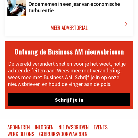
Ondernemen in een jaar van economische
turbulentie

MEER ADVERTORIAL
Ontvang de Business AM nieuwsbrieven
De wereld verandert snel en voor je het weet, hol je
achter de feiten aan. Wees mee met verandering,
wees mee met Business AM. Schrijf je in op onze
nieuwsbrieven en houd de vinger aan de pols.
Schrijf je in
ABONNEREN
INLOGGEN
NIEUWSBRIEVEN
EVENTS
WERK BIJ ONS
GEBRUIKSVOORWAARDEN