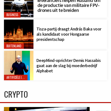
leveranciers helpen Rusland om
de productie van militaire FPV-
drones uit te breiden
BUSINESS
Tisza-partij draagt András Baka voor
als kandidaat voor Hongaarse
presidentschap
BUITENLAND
DeepMind-oprichter Demis Hassabis
gaat aan de slag bij moederbedrijf
Alphabet
ARTIFICIËLE INTELLIGENTIE
CRYPTO