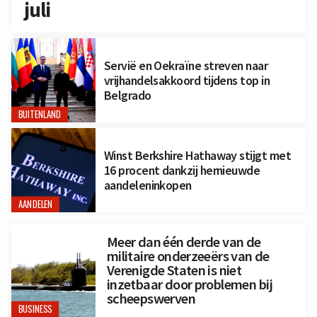
juli
Servië en Oekraïne streven naar
vrijhandelsakkoord tijdens top in
Belgrado
BUITENLAND
Winst Berkshire Hathaway stijgt met
16 procent dankzij hernieuwde
aandeleninkopen
AANDELEN
Meer dan één derde van de
militaire onderzeeërs van de
Verenigde Staten is niet
inzetbaar door problemen bij
scheepswerven
BUSINESS