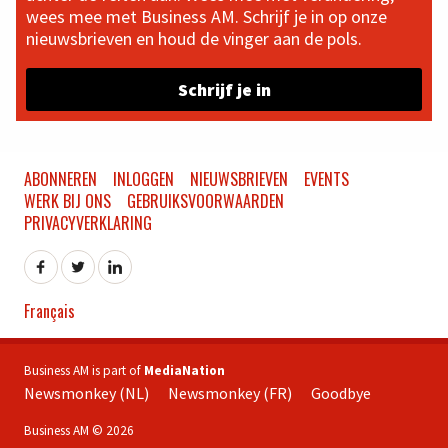
wees mee met Business AM. Schrijf je in op onze
nieuwsbrieven en houd de vinger aan de pols.
Schrijf je in
ABONNEREN
INLOGGEN
NIEUWSBRIEVEN
EVENTS
WERK BIJ ONS
GEBRUIKSVOORWAARDEN
PRIVACYVERKLARING
Français
Business AM is part of
MediaNation
Newsmonkey (NL)
Newsmonkey (FR)
Goodbye
Business AM © 2026