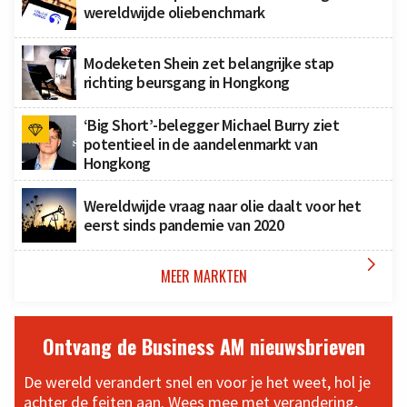
wereldwijde oliebenchmark
Modeketen Shein zet belangrijke stap
richting beursgang in Hongkong
‘Big Short’-belegger Michael Burry ziet
potentieel in de aandelenmarkt van
Hongkong
Wereldwijde vraag naar olie daalt voor het
eerst sinds pandemie van 2020

MEER MARKTEN
Ontvang de Business AM nieuwsbrieven
De wereld verandert snel en voor je het weet, hol je
achter de feiten aan. Wees mee met verandering,