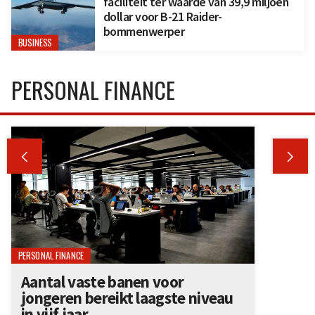
faciliteit ter waarde van 39,9 miljoen
dollar voor B-21 Raider-
bommenwerper
BUSINESS
PERSONAL FINANCE


PERSONAL FINANCE
Aantal vaste banen voor
jongeren bereikt laagste niveau
in vijf jaar