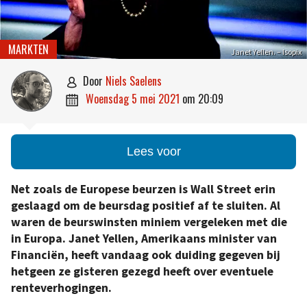
MARKTEN
Janet Yellen. – Isopix
door
Niels Saelens

woensdag 5 mei 2021
om
20:09

Lees voor
Net zoals de Europese beurzen is Wall Street erin
geslaagd om de beursdag positief af te sluiten. Al
waren de beurswinsten miniem vergeleken met die
in Europa. Janet Yellen, Amerikaans minister van
Financiën, heeft vandaag ook duiding gegeven bij
hetgeen ze gisteren gezegd heeft over eventuele
renteverhogingen.