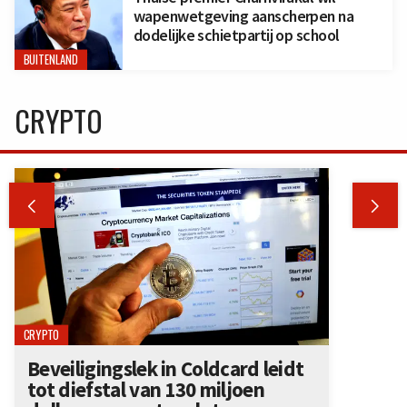
wapenwetgeving aanscherpen na
dodelijke schietpartij op school
BUITENLAND
CRYPTO


CRYPTO
Beveiligingslek in Coldcard leidt
tot diefstal van 130 miljoen