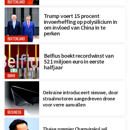
BUITENLAND
Trump voert 15 procent
invoerheffing op polysilicium in
om invloed van China in te
perken
BUITENLAND
Belfius boekt recordwinst van
521 miljoen euro in eerste
halfjaar
BANK
Oekraïne introduceert nieuwe, door
straalmotoren aangedreven drone
voor verre aanvallen
BUSINESS
Thaise premier Charnvirakul wil