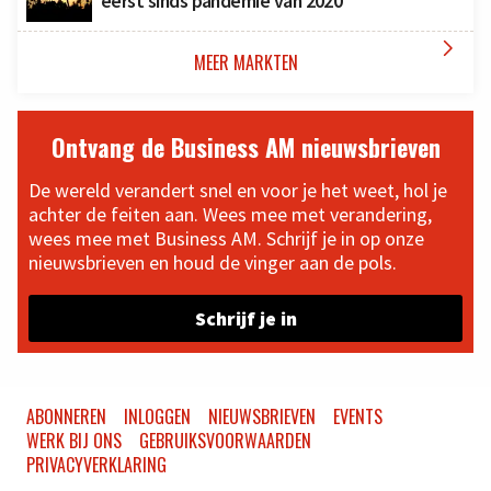
eerst sinds pandemie van 2020

MEER MARKTEN
Ontvang de Business AM nieuwsbrieven
De wereld verandert snel en voor je het weet, hol je
achter de feiten aan. Wees mee met verandering,
wees mee met Business AM. Schrijf je in op onze
nieuwsbrieven en houd de vinger aan de pols.
Schrijf je in
ABONNEREN
INLOGGEN
NIEUWSBRIEVEN
EVENTS
WERK BIJ ONS
GEBRUIKSVOORWAARDEN
PRIVACYVERKLARING