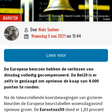
Bel20 Pix : Euronext / Bel20 Credit : Frederic Sierakowski /
MARKTEN
Isopix
door
Niels Saelens

woensdag 5 mei 2021
om
15:44

Lees voor
De Europese beurzen hebben de verliezen van
dinsdag volledig gecompenseerd. De Bel20 is er
zelfs in geslaagd om opnieuw de kaap van 4.000
punten te ronden.
Na de teleurstellende koersbewegingen van gisteren
kleurden de Europese beurstabellen woensdagavond
opnieuw groen. De
Eurostoxx50
deed er 1,85 procent