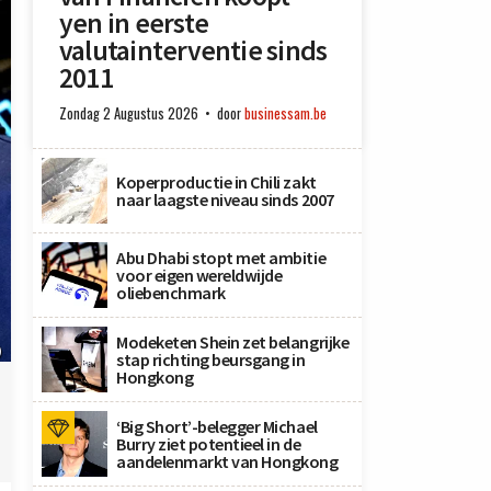
yen in eerste
valutainterventie sinds
2011
Zondag 2 Augustus 2026
door
businessam.be
Koperproductie in Chili zakt
naar laagste niveau sinds 2007
Abu Dhabi stopt met ambitie
voor eigen wereldwijde
oliebenchmark
Modeketen Shein zet belangrijke
)
stap richting beursgang in
Hongkong
‘Big Short’-belegger Michael
Burry ziet potentieel in de
aandelenmarkt van Hongkong