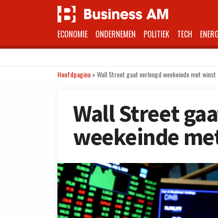
ECONOMIE
ONDERNEMEN
POLITIEK
TECH
ENERG
Hoofdpagina
»
Wall Street gaat verlengd weekeinde met winst 
Wall Street ga
weekeinde met