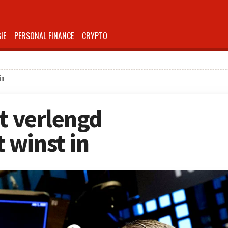
IE
PERSONAL FINANCE
CRYPTO
in
at verlengd
 winst in