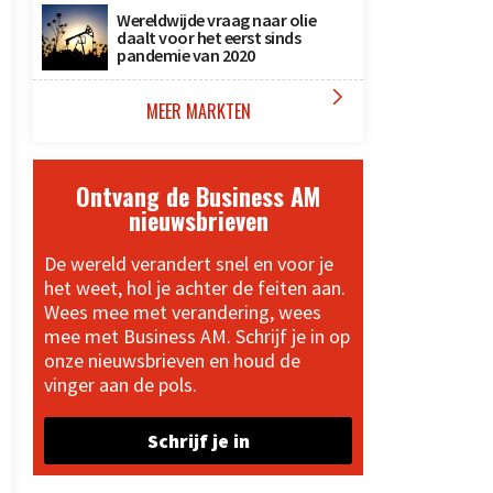
Wereldwijde vraag naar olie
daalt voor het eerst sinds
pandemie van 2020

MEER MARKTEN
Ontvang de Business AM
nieuwsbrieven
De wereld verandert snel en voor je
het weet, hol je achter de feiten aan.
Wees mee met verandering, wees
mee met Business AM. Schrijf je in op
onze nieuwsbrieven en houd de
vinger aan de pols.
Schrijf je in