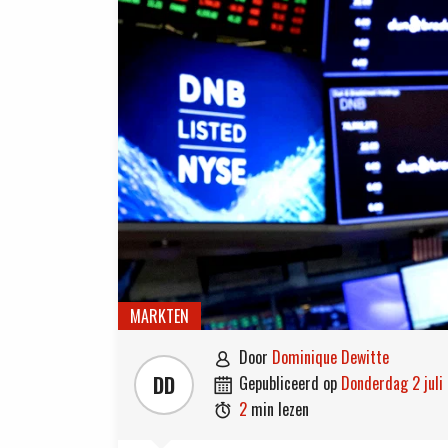
MARKTEN
door
Dominique Dewitte

DD
gepubliceerd op
donderdag 2 jul

2
min lezen
