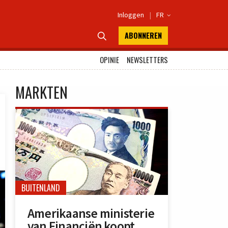
Inloggen
|
FR

ABONNEREN

OPINIE
NEWSLETTERS
MARKTEN
BUITENLAND
Amerikaanse ministerie
van Financiën koopt