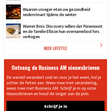
Waarom vroeger eten uw gezondheid
ondersteunt tijdens de winter
Warner Bros. Discovery willen dat Paramount
en de familie Ellison hun overnamebod fors
verhogen

MEER LIFESTYLE
Ontvang de Business AM nieuwsbrieven
De wereld verandert snel en voor je het weet, hol je
achter de feiten aan. Wees mee met verandering,
wees mee met Business AM. Schrijf je in op onze
nieuwsbrieven en houd de vinger aan de pols.
Schrijf je in