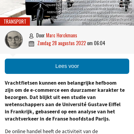
closure of restaurants, in accordance with directives
issued by French government, home delivery companies
have experienced a boom in their business. Health
restrictions linked to Covid have exploded the number of
restaurants registered on delivery platforms with
thousands of additional restaurants in 2020 in France.
TRANSPORT
(Photo by Chesnot/Getty Images)
door
Marc Horckmans

zondag 28 augustus 2022
om
06:04

Lees voor
Vrachtfietsen kunnen een belangrijke hefboom
zijn om de e-commerce een duurzamer karakter te
bezorgen. Dat blijkt uit een studie van
wetenschappers aan de Université Gustave Eiffel
in Frankrijk, gebaseerd op een analyse van het
vrachtverkeer in de Franse hoofdstad Parijs.
De online handel heeft de activiteit van de