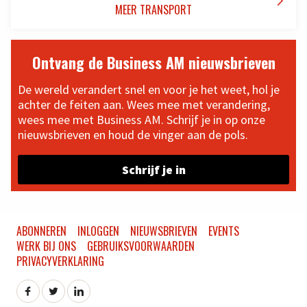

MEER TRANSPORT
Ontvang de Business AM nieuwsbrieven
De wereld verandert snel en voor je het weet, hol je
achter de feiten aan. Wees mee met verandering,
wees mee met Business AM. Schrijf je in op onze
nieuwsbrieven en houd de vinger aan de pols.
Schrijf je in
ABONNEREN
INLOGGEN
NIEUWSBRIEVEN
EVENTS
WERK BIJ ONS
GEBRUIKSVOORWAARDEN
PRIVACYVERKLARING