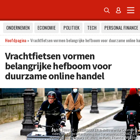


ONDERNEMEN
ECONOMIE
POLITIEK
TECH
PERSONAL FINANCE
Hoofdpagina
»
Vrachtfietsen vormen belangrijke hefboom voor duurzame online h
Vrachtfietsen vormen
belangrijke hefboom voor
duurzame online handel
PARIS, FRANCE – FEBRUARY 17: A deliverer for Coursier.fr
rides his cargo bike during the coronavirus (COVID-19)
outbreak on February 17, 2021, in Paris, France. With the