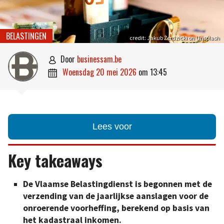
BELASTINGEN
credit: Jakub Żerdzicki on Unsplash
door
businessam.be

woensdag 20 mei 2026
om
13:45

Lees voor
Key takeaways
De Vlaamse Belastingdienst is begonnen met de
verzending van de jaarlijkse aanslagen voor de
onroerende voorheffing, berekend op basis van
het kadastraal inkomen.