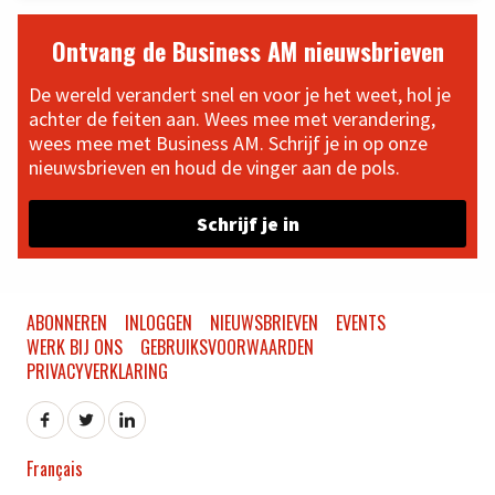
Ontvang de Business AM nieuwsbrieven
De wereld verandert snel en voor je het weet, hol je
achter de feiten aan. Wees mee met verandering,
wees mee met Business AM. Schrijf je in op onze
nieuwsbrieven en houd de vinger aan de pols.
Schrijf je in
ABONNEREN
INLOGGEN
NIEUWSBRIEVEN
EVENTS
WERK BIJ ONS
GEBRUIKSVOORWAARDEN
PRIVACYVERKLARING
Français