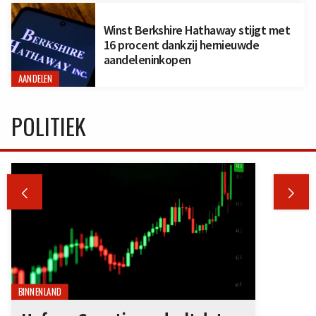
Winst Berkshire Hathaway stijgt met
16 procent dankzij hernieuwde
aandeleninkopen
AANDELEN
POLITIEK


BINNENLAND