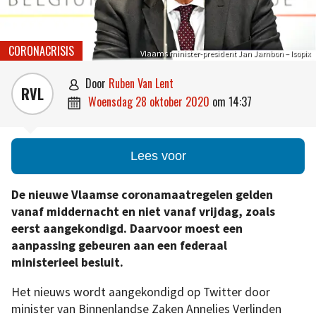
CORONACRISIS
Vlaams minister-president Jan Jambon – Isopix
door
Ruben Van Lent

RVL
woensdag 28 oktober 2020
om
14:37

Lees voor
De nieuwe Vlaamse coronamaatregelen gelden
vanaf middernacht en niet vanaf vrijdag, zoals
eerst aangekondigd. Daarvoor moest een
aanpassing gebeuren aan een federaal
ministerieel besluit.
Het nieuws wordt aangekondigd op Twitter door
minister van Binnenlandse Zaken Annelies Verlinden