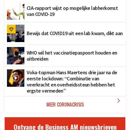
CIA-rapport wijst op mogelijke labherkomst
van COVID-19
Bewijs dat COVID19 uit een lab kwam, dikt aan
WHO wil het vaccinatiepaspoort houden en
uitbreiden
Voka-topman Hans Maertens drie jaar na de
eerste lockdown: “Combinatie van
veerkracht en overheidssteun hebben het
ergste vermeden”

MEER CORONACRISIS
Ontvang de Business AM nieuwsbrieven