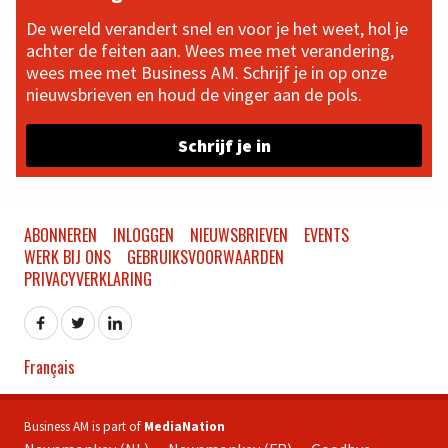
De wereld verandert snel en voor je het weet, hol je
achter de feiten aan. Wees mee met verandering,
wees mee met Business AM. Schrijf je in op onze
nieuwsbrieven en houd de vinger aan de pols.
Schrijf je in
ABONNEREN
INLOGGEN
NIEUWSBRIEVEN
EVENTS
WERK BIJ ONS
GEBRUIKSVOORWAARDEN
PRIVACYVERKLARING
Français
Business AM is part of
MediaNation