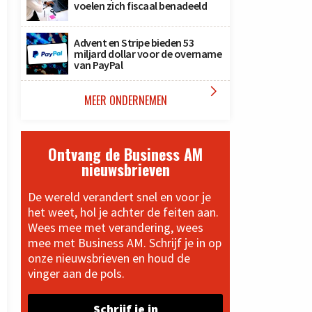
voelen zich fiscaal benadeeld
Advent en Stripe bieden 53
miljard dollar voor de overname
van PayPal

MEER ONDERNEMEN
Ontvang de Business AM
nieuwsbrieven
De wereld verandert snel en voor je
het weet, hol je achter de feiten aan.
Wees mee met verandering, wees
mee met Business AM. Schrijf je in op
onze nieuwsbrieven en houd de
vinger aan de pols.
Schrijf je in