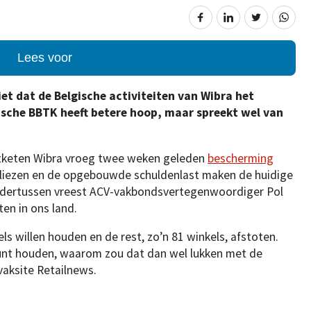
Lees voor
iet dat de Belgische activiteiten van Wibra het
tische BBTK heeft betere hoop, maar spreekt wel van
tketen Wibra vroeg twee weken geleden
bescherming
erliezen en de opgebouwde schuldenlast maken de huidige
 Ondertussen vreest ACV-vakbondsvertegenwoordiger Pol
en in ons land.
els willen houden en de rest, zo’n 81 winkels, afstoten.
s kunt houden, waarom zou dat dan wel lukken met de
vaksite Retailnews.