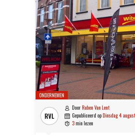
ONDERNEMEN
door
Ruben Van Lent

RVL
gepubliceerd op
dinsdag 4 augu

3
min lezen
