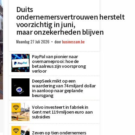
Duits
ondernemersvertrouwen herstelt
voorzichtig in juni,
maar onzekerheden blijven
Maandag 27 Juli 2026
door
businessam.be
PayPal van pionier naar
overnameprooi: hoe de
betaalreus zijn voorsprong
verloor
DeepSeek mikt op een
waardering van 74 miljard dollar
in aanloop naar geplande
beursgang
Volvo investeert in fabriek in
Gent met 119 miljoen euro aan
subsidies
Zeven op tien ondernemers