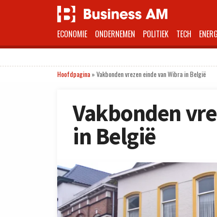
ECONOMIE
ONDERNEMEN
POLITIEK
TECH
ENERG
Hoofdpagina
»
Vakbonden vrezen einde van Wibra in België
Vakbonden vre
in België