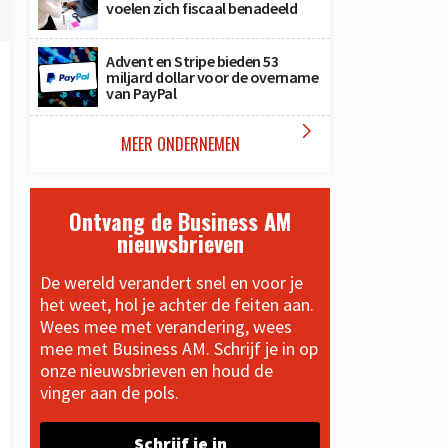
voelen zich fiscaal benadeeld
Advent en Stripe bieden 53
miljard dollar voor de overname
van PayPal

MEER ONDERNEMEN
Ontvang de Business AM
nieuwsbrieven
De wereld verandert snel en voor je
het weet, hol je achter de feiten aan.
Wees mee met verandering, wees
mee met Business AM. Schrijf je in op
onze nieuwsbrieven en houd de
vinger aan de pols.
Schrijf je in