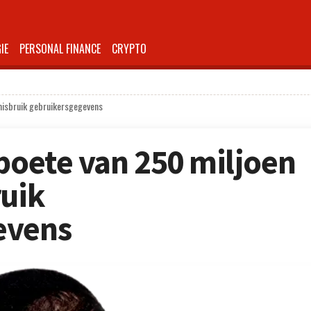
IE
PERSONAL FINANCE
CRYPTO
 misbruik gebruikersgegevens
 boete van 250 miljoen
ruik
evens