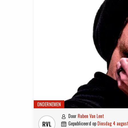
ONDERNEMEN
door
Ruben Van Lent

RVL
gepubliceerd op
dinsdag 4 augu
