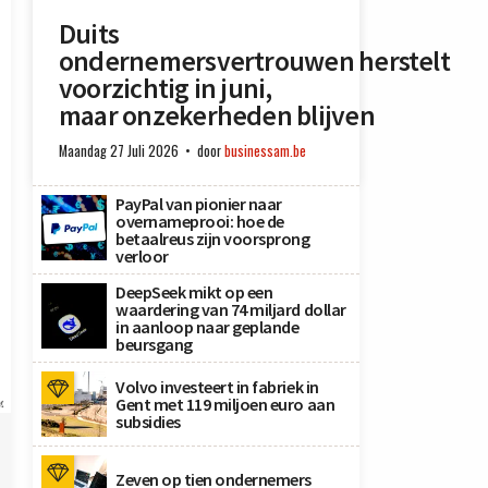
Duits
ondernemersvertrouwen herstelt
voorzichtig in juni,
maar onzekerheden blijven
Maandag 27 Juli 2026
door
businessam.be
PayPal van pionier naar
overnameprooi: hoe de
betaalreus zijn voorsprong
verloor
DeepSeek mikt op een
waardering van 74 miljard dollar
in aanloop naar geplande
beursgang
Volvo investeert in fabriek in
x
Gent met 119 miljoen euro aan
subsidies
Zeven op tien ondernemers