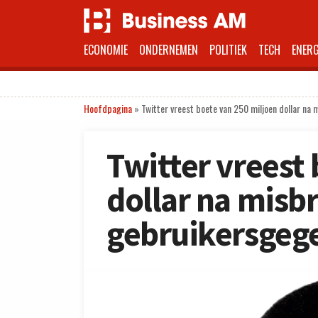
ECONOMIE
ONDERNEMEN
POLITIEK
TECH
ENERG
Hoofdpagina
»
Twitter vreest boete van 250 miljoen dollar na
Twitter vreest
dollar na misb
gebruikersgeg