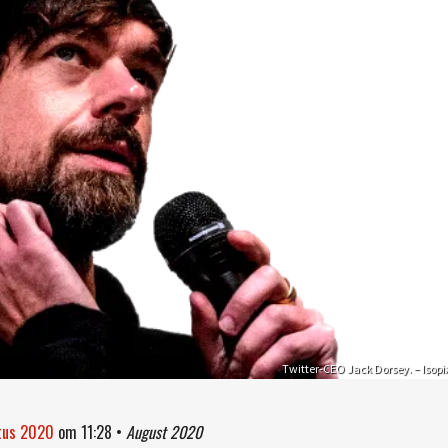
Twitter-CEO Jack Dorsey. – Isopi
stus 2020
om
11:28
•
August 2020