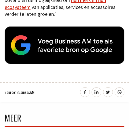
bovendien de mogelijkheid om
hun merk en hun
ecosysteem
van applicaties, services en accessoires
verder te laten groeien.’
Source: BusinessAM
MEER