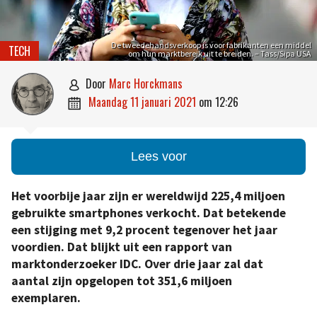
De tweedehandsverkoop is voor fabrikanten een middel
TECH
om hun marktbereik uit te breiden. – Tass/Sipa USA
door
Marc Horckmans

maandag 11 januari 2021
om
12:26

Lees voor
Het voorbije jaar zijn er wereldwijd 225,4 miljoen
gebruikte smartphones verkocht. Dat betekende
een stijging met 9,2 procent tegenover het jaar
voordien. Dat blijkt uit een rapport van
marktonderzoeker IDC. Over drie jaar zal dat
aantal zijn opgelopen tot 351,6 miljoen
exemplaren.