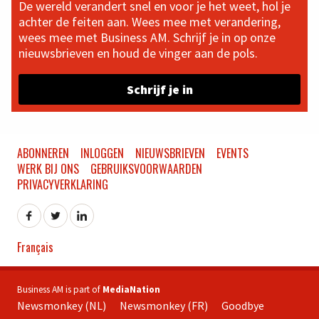
De wereld verandert snel en voor je het weet, hol je
achter de feiten aan. Wees mee met verandering,
wees mee met Business AM. Schrijf je in op onze
nieuwsbrieven en houd de vinger aan de pols.
Schrijf je in
ABONNEREN
INLOGGEN
NIEUWSBRIEVEN
EVENTS
WERK BIJ ONS
GEBRUIKSVOORWAARDEN
PRIVACYVERKLARING
Français
Business AM is part of
MediaNation
Newsmonkey (NL)
Newsmonkey (FR)
Goodbye