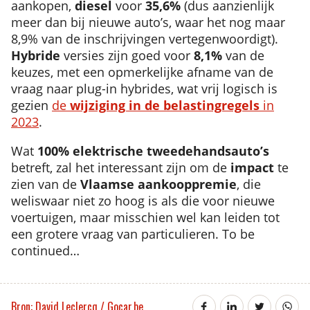
aankopen,
diesel
voor
35,6%
(dus aanzienlijk
meer dan bij nieuwe auto’s, waar het nog maar
8,9% van de inschrijvingen vertegenwoordigt).
Hybride
versies zijn goed voor
8,1%
van de
keuzes, met een opmerkelijke afname van de
vraag naar plug-in hybrides, wat vrij logisch is
gezien
de
wijziging in de belastingregels
in
2023
.
Wat
100% elektrische tweedehandsauto’s
betreft, zal het interessant zijn om de
impact
te
zien van de
Vlaamse aankooppremie
, die
weliswaar niet zo hoog is als die voor nieuwe
voertuigen, maar misschien wel kan leiden tot
een grotere vraag van particulieren. To be
continued…
Bron: David Leclercq / Gocar.be