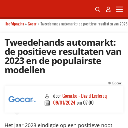


ONDERNEMEN
ECONOMIE
POLITIEK
TECH
PERSONAL FINANCE
Hoofdpagina
»
Gocar
»
Tweedehands automarkt: de positieve resultaten van 2023 
Tweedehands automarkt:
de positieve resultaten van
2023 en de populairste
modellen
© Gocar
door
Gocar.be - David Leclercq

09/01/2024
om
07:00

Het jaar 2023 eindigde op een positieve noot