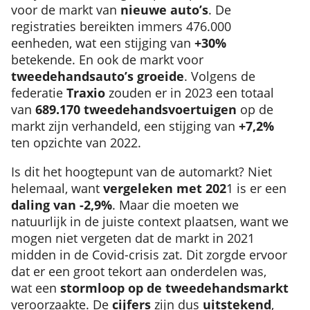
voor de markt van
nieuwe auto’s
. De
registraties bereikten immers 476.000
eenheden, wat een stijging van
+30%
betekende. En ook de markt voor
tweedehandsauto’s
groeide
. Volgens de
federatie
Traxio
zouden er in 2023 een totaal
van
689.170 tweedehandsvoertuigen
op de
markt zijn verhandeld, een stijging van
+7,2%
ten opzichte van 2022.
Is dit het hoogtepunt van de automarkt? Niet
helemaal, want
vergeleken met 202
1 is er een
daling van -2,9%
. Maar die moeten we
natuurlijk in de juiste context plaatsen, want we
mogen niet vergeten dat de markt in 2021
midden in de Covid-crisis zat. Dit zorgde ervoor
dat er een groot tekort aan onderdelen was,
wat een
stormloop op de tweedehandsmarkt
veroorzaakte. De
cijfers
zijn dus
uitstekend
,