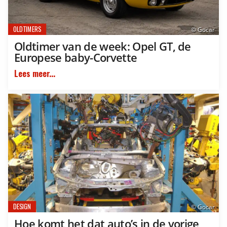
OLDTIMERS
© Gocar
Oldtimer van de week: Opel GT, de
Europese baby-Corvette
Lees meer...
DESIGN
© Gocar
Hoe komt het dat auto’s in de vorige