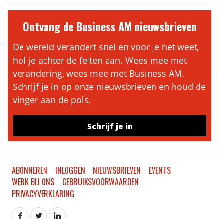
Ontvang de Business AM nieuwsbrieven
De wereld verandert snel en voor je het weet,
hol je achter de feiten aan. Wees mee met
verandering, wees mee met Business AM.
Schrijf je in op onze nieuwsbrieven en houd de
vinger aan de pols.
Schrijf je in
ABONNEREN
INLOGGEN
NIEUWSBRIEVEN
EVENTS
WERK BIJ ONS
GEBRUIKSVOORWAARDEN
PRIVACYVERKLARING