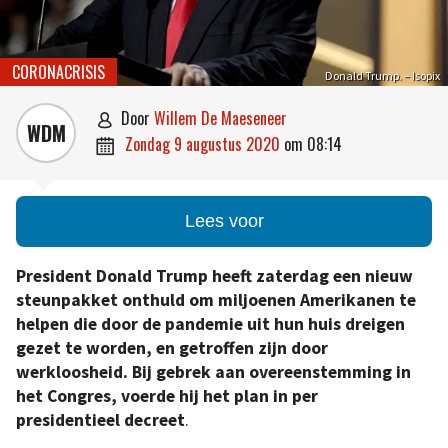
CORONACRISIS
Donald Trump. – Isopix
door
Willem De Maeseneer

WDM
zondag 9 augustus 2020
om
08:14

Lees voor
President Donald Trump heeft zaterdag een nieuw
steunpakket onthuld om miljoenen Amerikanen te
helpen die door de pandemie uit hun huis dreigen
gezet te worden, en getroffen zijn door
werkloosheid.
Bij gebrek aan overeenstemming in
het Congres
, voerde hij het plan in per
presidentieel decreet
.