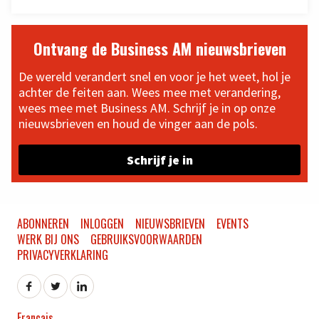
Ontvang de Business AM nieuwsbrieven
De wereld verandert snel en voor je het weet, hol je
achter de feiten aan. Wees mee met verandering,
wees mee met Business AM. Schrijf je in op onze
nieuwsbrieven en houd de vinger aan de pols.
Schrijf je in
ABONNEREN
INLOGGEN
NIEUWSBRIEVEN
EVENTS
WERK BIJ ONS
GEBRUIKSVOORWAARDEN
PRIVACYVERKLARING
Français