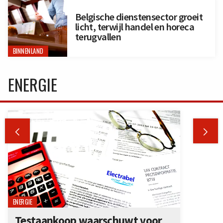
Belgische dienstensector groeit
licht, terwijl handel en horeca
terugvallen
BINNENLAND
ENERGIE


ENERGIE
Testaankoop waarschuwt voor