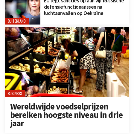
EU legt sancties op aan vijf Russische
defensiefunctionarissen na
luchtaanvallen op Oekraïne
BUITENLAND
BUSINESS
Wereldwijde voedselprijzen
bereiken hoogste niveau in drie
jaar