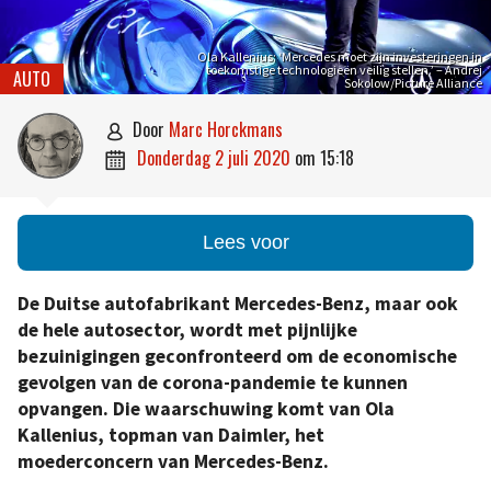
Ola Kallenius: ‘Mercedes moet zijn investeringen in
toekomstige technologieën veilig stellen.’ – Andrej
AUTO
Sokolow/Picture Alliance
door
Marc Horckmans

donderdag 2 juli 2020
om
15:18

Lees voor
De Duitse autofabrikant Mercedes-Benz, maar ook
de hele autosector, wordt met pijnlijke
bezuinigingen geconfronteerd om de economische
gevolgen van de corona-pandemie te kunnen
opvangen. Die waarschuwing komt van Ola
Kallenius, topman van Daimler, het
moederconcern van Mercedes-Benz.