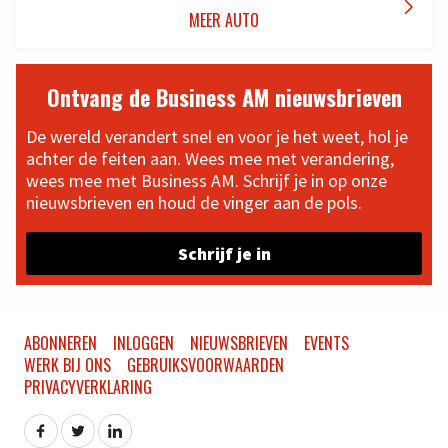

MEER AUTO
Ontvang de Business AM nieuwsbrieven
De wereld verandert snel en voor je het weet, hol je
achter de feiten aan. Wees mee met verandering,
wees mee met Business AM. Schrijf je in op onze
nieuwsbrieven en houd de vinger aan de pols.
Schrijf je in
ABONNEREN
INLOGGEN
NIEUWSBRIEVEN
EVENTS
WERK BIJ ONS
GEBRUIKSVOORWAARDEN
PRIVACYVERKLARING