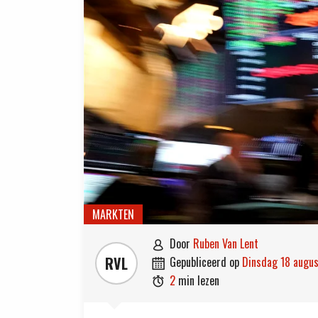
MARKTEN
door
Ruben Van Lent

RVL
gepubliceerd op
dinsdag 18 aug

2
min lezen
