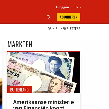
Inloggen
|
FR

ABONNEREN

OPINIE
NEWSLETTERS
MARKTEN
BUITENLAND
Amerikaanse ministerie
van Financiën koopt