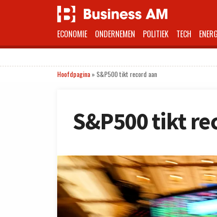
ECONOMIE
ONDERNEMEN
POLITIEK
TECH
ENERG
Hoofdpagina
»
S&P500 tikt record aan
S&P500 tikt re