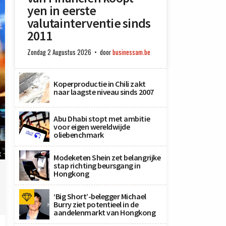
yen in eerste
valutainterventie sinds
2011
Zondag 2 Augustus 2026
door
businessam.be
Koperproductie in Chili zakt
naar laagste niveau sinds 2007
Abu Dhabi stopt met ambitie
voor eigen wereldwijde
oliebenchmark
X
Modeketen Shein zet belangrijke
stap richting beursgang in
Hongkong
‘Big Short’-belegger Michael
Burry ziet potentieel in de
aandelenmarkt van Hongkong