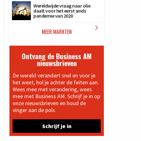
Wereldwijde vraag naar olie
daalt voor het eerst sinds
pandemie van 2020

MEER MARKTEN
Ontvang de Business AM
nieuwsbrieven
De wereld verandert snel en voor je
het weet, hol je achter de feiten aan.
Wees mee met verandering, wees
mee met Business AM. Schrijf je in op
onze nieuwsbrieven en houd de
vinger aan de pols.
Schrijf je in