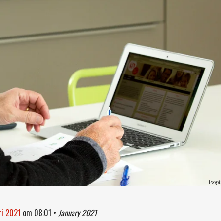
Isopi
ri 2021
om
08:01
•
January 2021