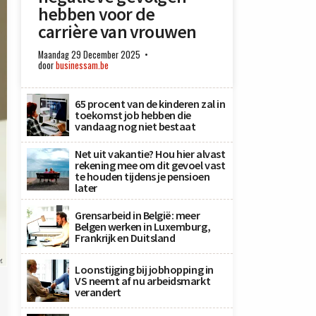
hebben voor de
carrière van vrouwen
Maandag 29 December 2025
door
businessam.be
65 procent van de kinderen zal in
toekomst job hebben die
vandaag nog niet bestaat
Net uit vakantie? Hou hier alvast
rekening mee om dit gevoel vast
te houden tijdens je pensioen
later
Grensarbeid in België: meer
Belgen werken in Luxemburg,
Frankrijk en Duitsland
x
Loonstijging bij jobhopping in
VS neemt af nu arbeidsmarkt
verandert