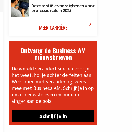
De essentiële vaardigheden voor
professionals in 2025

MEER CARRIÈRE
Ontvang de Business AM
nieuwsbrieven
De wereld verandert snel en voor je
het weet, hol je achter de feiten aan.
Wees mee met verandering, wees
mee met Business AM. Schrijf je in op
onze nieuwsbrieven en houd de
vinger aan de pols.
Schrijf je in