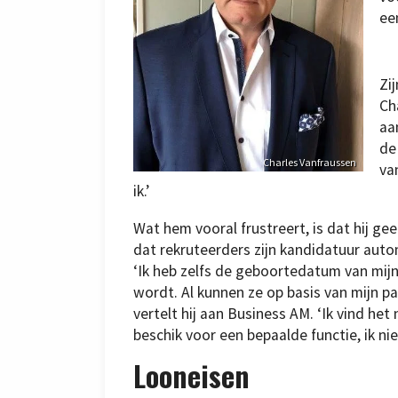
ee
Zij
Ch
aa
de
Charles Vanfraussen
va
ik.’
Wat hem vooral frustreert, is dat hij gee
dat rekruteerders zijn kandidatuur autom
‘Ik heb zelfs de geboortedatum van mij
wordt. Al kunnen ze op basis van mijn pa
vertelt hij aan Business AM. ‘Ik vind het
beschik voor een bepaalde functie, ik nie
Looneisen