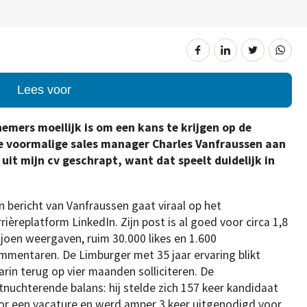
Lees voor
mers moeilijk is om een kans te krijgen op de
ge voormalige sales manager Charles Vanfraussen aan
 uit mijn cv geschrapt, want dat speelt duidelijk in
n bericht van Vanfraussen gaat viraal op het
rièreplatform LinkedIn. Zijn post is al goed voor circa 1,8
ljoen weergaven, ruim 30.000 likes en 1.600
mmentaren. De Limburger met 35 jaar ervaring blikt
arin terug op vier maanden solliciteren. De
tnuchterende balans: hij stelde zich 157 keer kandidaat
or een vacature en werd amper 3 keer uitgenodigd voor