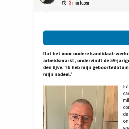
3
min lezen

Dat het voor oudere kandidaat-werkne
arbeidsmarkt, ondervindt de 59-jari
den lijve. ‘Ik heb mijn geboortedatum
mijn nadeel.’
Ee
car
mi
co
da
on
vo