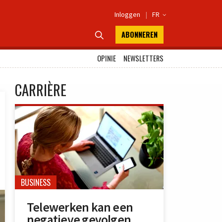
Inloggen
|
FR

ABONNEREN

OPINIE
NEWSLETTERS
CARRIÈRE
BUSINESS
Telewerken kan een
negatieve gevolgen