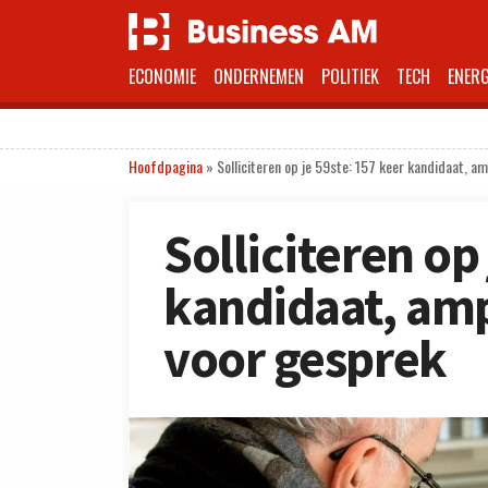
ECONOMIE
ONDERNEMEN
POLITIEK
TECH
ENERG
Hoofdpagina
»
Solliciteren op je 59ste: 157 keer kandidaat, a
Solliciteren op
kandidaat, amp
voor gesprek