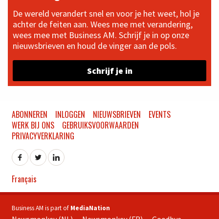
De wereld verandert snel en voor je het weet, hol je
achter de feiten aan. Wees mee met verandering,
wees mee met Business AM. Schrijf je in op onze
nieuwsbrieven en houd de vinger aan de pols.
Schrijf je in
ABONNEREN
INLOGGEN
NIEUWSBRIEVEN
EVENTS
WERK BIJ ONS
GEBRUIKSVOORWAARDEN
PRIVACYVERKLARING
Français
Business AM is part of
MediaNation