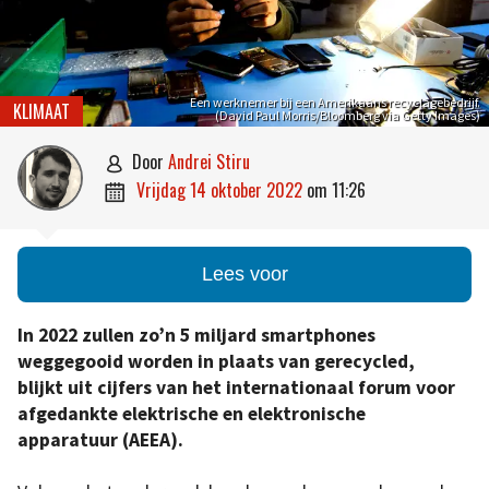
Een werknemer bij een Amerikaans recyclagebedrijf.
KLIMAAT
(David Paul Morris/Bloomberg via Getty Images)
door
Andrei Stiru

vrijdag 14 oktober 2022
om
11:26

Lees voor
In 2022 zullen zo’n 5 miljard smartphones
weggegooid worden in plaats van gerecycled,
blijkt uit cijfers van het internationaal forum voor
afgedankte elektrische en elektronische
apparatuur (AEEA).