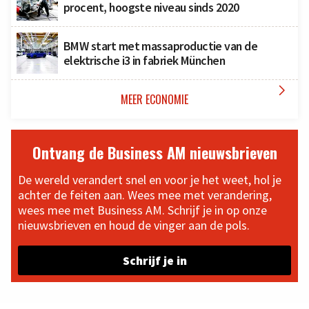
procent, hoogste niveau sinds 2020
BMW start met massaproductie van de
elektrische i3 in fabriek München

MEER ECONOMIE
Ontvang de Business AM nieuwsbrieven
De wereld verandert snel en voor je het weet, hol je
achter de feiten aan. Wees mee met verandering,
wees mee met Business AM. Schrijf je in op onze
nieuwsbrieven en houd de vinger aan de pols.
Schrijf je in