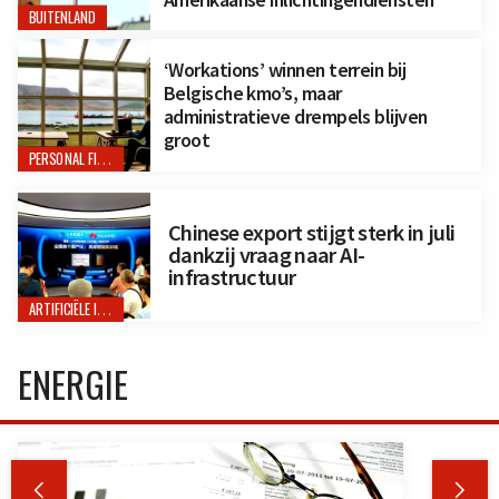
BUITENLAND
‘Workations’ winnen terrein bij
Belgische kmo’s, maar
administratieve drempels blijven
groot
PERSONAL FINANCE
Chinese export stijgt sterk in juli
dankzij vraag naar AI-
infrastructuur
ARTIFICIËLE INTELLIGENTIE
ENERGIE

