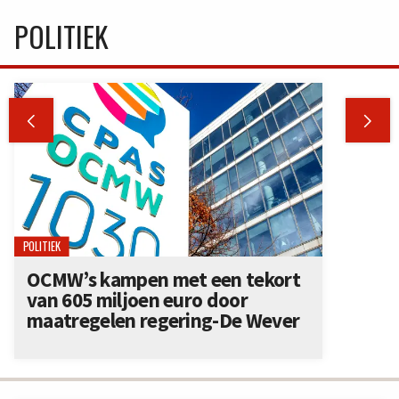
POLITIEK


POLITIEK
OCMW’s kampen met een tekort
van 605 miljoen euro door
maatregelen regering-De Wever