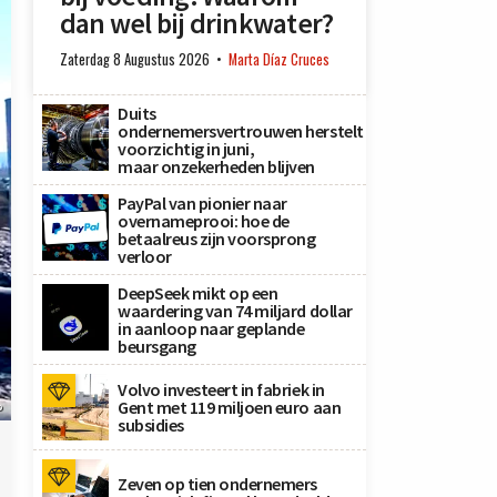
dan wel bij drinkwater?
Zaterdag 8 Augustus 2026
Marta Díaz Cruces
Duits
ondernemersvertrouwen herstelt
voorzichtig in juni,
maar onzekerheden blijven
PayPal van pionier naar
overnameprooi: hoe de
betaalreus zijn voorsprong
verloor
DeepSeek mikt op een
waardering van 74 miljard dollar
in aanloop naar geplande
beursgang
Volvo investeert in fabriek in
Gent met 119 miljoen euro aan
P
subsidies
Zeven op tien ondernemers