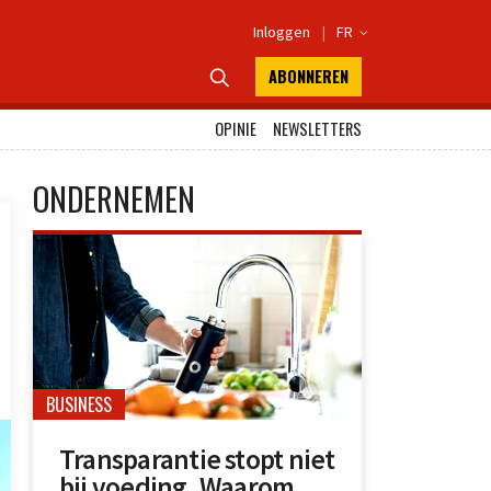
Inloggen
|
FR

ABONNEREN

OPINIE
NEWSLETTERS
ONDERNEMEN
BUSINESS
Transparantie stopt niet
bij voeding. Waarom