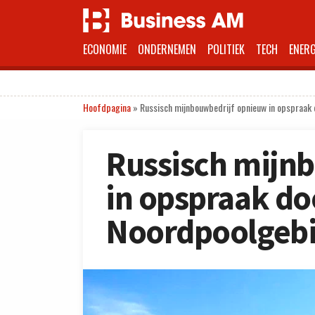
ECONOMIE
ONDERNEMEN
POLITIEK
TECH
ENERG
Hoofdpagina
»
Russisch mijnbouwbedrijf opnieuw in opspraak d
Russisch mijn
in opspraak doo
Noordpoolgeb