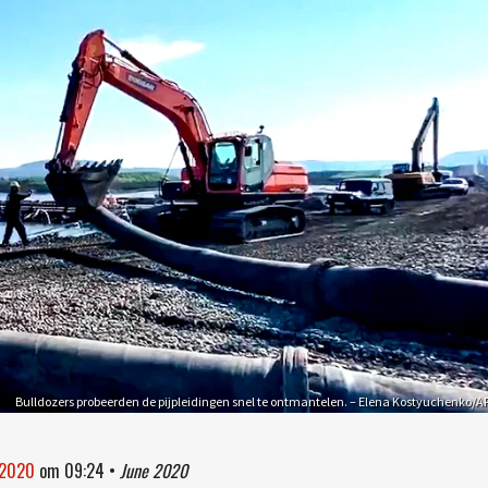
Bulldozers probeerden de pijpleidingen snel te ontmantelen. – Elena Kostyuchenko/A
 2020
om
09:24
•
June 2020