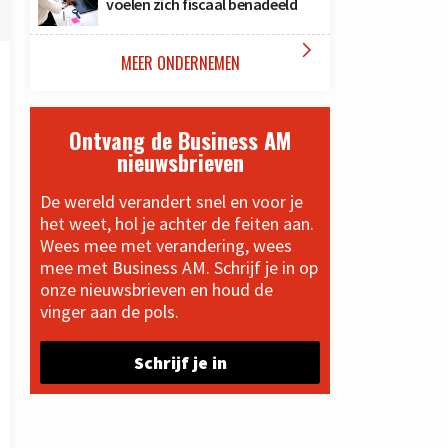
voelen zich fiscaal benadeeld

MEER ONDERNEMEN
Ontvang de Business AM
nieuwsbrieven
De wereld verandert snel en voor je
het weet, hol je achter de feiten aan.
Wees mee met verandering, wees
mee met Business AM. Schrijf je in op
onze nieuwsbrieven en houd de
vinger aan de pols.
Schrijf je in