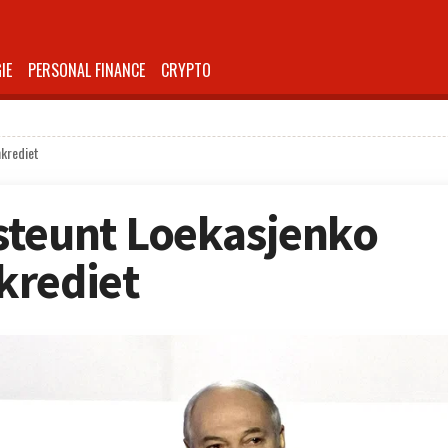
IE
PERSONAL FINANCE
CRYPTO
nkrediet
steunt Loekasjenko
krediet