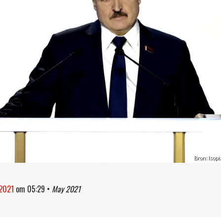
Bron: Isopi
 2021
om
05:29
•
May 2021