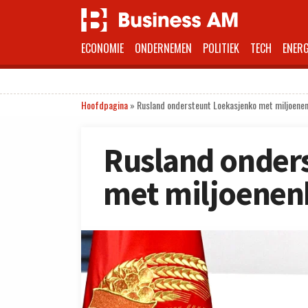
ECONOMIE
ONDERNEMEN
POLITIEK
TECH
ENERG
Hoofdpagina
»
Rusland ondersteunt Loekasjenko met miljoene
Rusland onder
met miljoenen