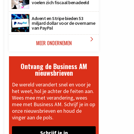
voelen zich fiscaal benadeeld
Advent en Stripe bieden 53
miljard dollar voor de overname
van PayPal

MEER ONDERNEMEN
Ontvang de Business AM
nieuwsbrieven
De wereld verandert snel en voor je
het weet, hol je achter de feiten aan.
Wees mee met verandering, wees
mee met Business AM. Schrijf je in op
onze nieuwsbrieven en houd de
vinger aan de pols.
Schrijf je in