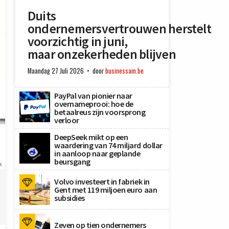
Duits
ondernemersvertrouwen herstelt
voorzichtig in juni,
maar onzekerheden blijven
Maandag 27 Juli 2026
door
businessam.be
PayPal van pionier naar
overnameprooi: hoe de
betaalreus zijn voorsprong
verloor
DeepSeek mikt op een
waardering van 74 miljard dollar
in aanloop naar geplande
beursgang
x
Volvo investeert in fabriek in
Gent met 119 miljoen euro aan
subsidies
Zeven op tien ondernemers