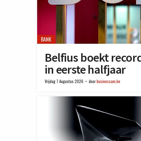
BANK
Belfius boekt recor
in eerste halfjaar
Vrijdag 7 Augustus 2026
door
businessam.be