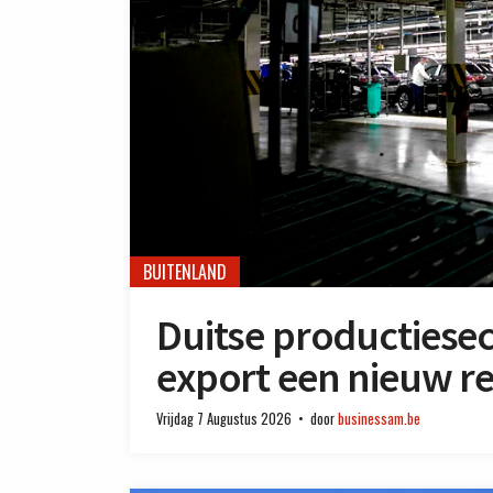
BUITENLAND
Duitse productiesect
export een nieuw re
Vrijdag 7 Augustus 2026
door
businessam.be