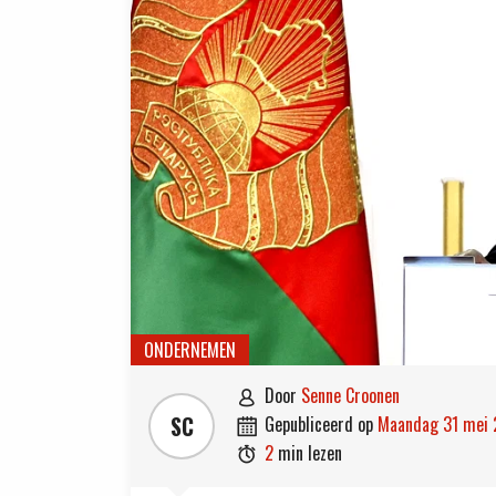
ONDERNEMEN
door
Senne Croonen

SC
gepubliceerd op
maandag 31 mei

2
min lezen
