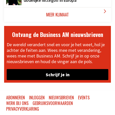
dodelijke hittegolf in Europa

MEER KLIMAAT
Ontvang de Business AM nieuwsbrieven
De wereld verandert snel en voor je het weet, hol je
achter de feiten aan. Wees mee met verandering,
wees mee met Business AM. Schrijf je in op onze
nieuwsbrieven en houd de vinger aan de pols.
Schrijf je in
ABONNEREN
INLOGGEN
NIEUWSBRIEVEN
EVENTS
WERK BIJ ONS
GEBRUIKSVOORWAARDEN
PRIVACYVERKLARING