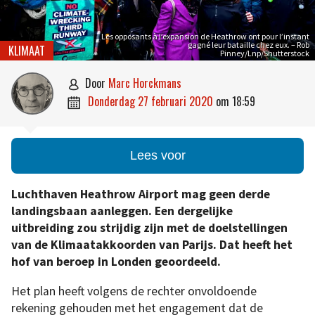
Les opposants à l’expansion de Heathrow ont pour l’instant
gagné leur bataille chez eux. – Rob
KLIMAAT
Pinney/Lnp/Shutterstock
door
Marc Horckmans

donderdag 27 februari 2020
om
18:59

Lees voor
Luchthaven Heathrow Airport mag geen derde
landingsbaan aanleggen. Een dergelijke
uitbreiding zou strijdig zijn met de doelstellingen
van de Klimaatakkoorden van Parijs. Dat heeft het
hof van beroep in Londen geoordeeld.
Het plan heeft volgens de rechter onvoldoende
rekening gehouden met het engagement dat de