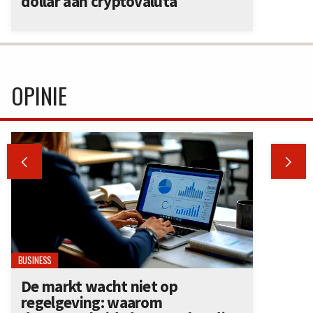
dollar aan cryptovaluta
OPINIE


BUSINESS
De markt wacht niet op
regelgeving: waarom