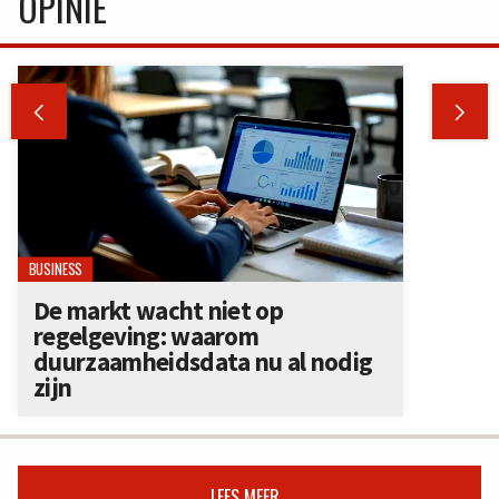
OPINIE


BUSINESS
De markt wacht niet op
regelgeving: waarom
duurzaamheidsdata nu al nodig
zijn
LEES MEER...