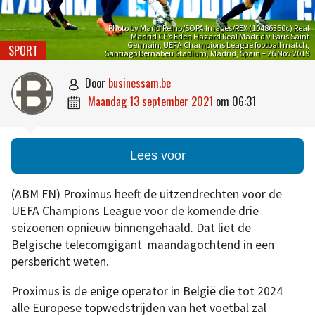
Photo by Manu Reino/SOPA Images/REX (10486350c) Real
Madrid CF’s Eden Hazard Real Madrid v Paris Saint
Germain, UEFA Champions League football match,
SPORT
Santiago Bernabeu Stadium, Madrid, Spain – 26 Nov 2019
door
businessam.be

maandag 13 september 2021
om
06:31

Lees voor
(ABM FN) Proximus heeft de uitzendrechten voor de
UEFA Champions League voor de komende drie
seizoenen opnieuw binnengehaald. Dat liet de
Belgische telecomgigant maandagochtend in een
persbericht weten.
Proximus is de enige operator in België die tot 2024
alle Europese topwedstrijden van het voetbal zal