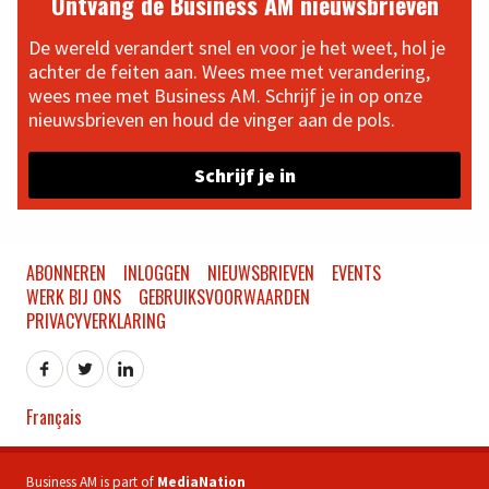
Ontvang de Business AM nieuwsbrieven
De wereld verandert snel en voor je het weet, hol je
achter de feiten aan. Wees mee met verandering,
wees mee met Business AM. Schrijf je in op onze
nieuwsbrieven en houd de vinger aan de pols.
Schrijf je in
ABONNEREN
INLOGGEN
NIEUWSBRIEVEN
EVENTS
WERK BIJ ONS
GEBRUIKSVOORWAARDEN
PRIVACYVERKLARING
Français
Business AM is part of
MediaNation