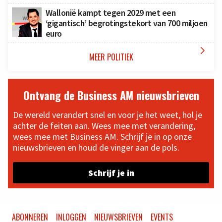
Wallonië kampt tegen 2029 met een
‘gigantisch’ begrotingstekort van 700 miljoen
euro

MEER POLITIEK
Ontvang de Business AM nieuwsbrieven
De wereld verandert snel en voor je het weet, hol je
achter de feiten aan. Wees mee met verandering,
wees mee met Business AM. Schrijf je in op onze
nieuwsbrieven en houd de vinger aan de pols.
Schrijf je in
ABONNEREN
INLOGGEN
NIEUWSBRIEVEN
EVENTS