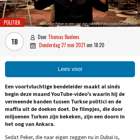
POLITIEK
Sedat Peker in een van zijn video’s. Foto: video Sedat Peker
door
Thomas Buelens

TB
donderdag 27 mei 2021
om
18:20

Lees voor
Een voortvluchtige bendeleider maakt al sinds
begin deze maand YouTube-video’s waarin hij de
vermeende banden tussen Turkse politici en de
maffia uit de doeken doet. De filmpjes, die door
miljoenen Turken zijn bekeken, zijn een doorn in
het oog van Ankara.
Sedat Peker, die naar eigen zeggen nu in Dubai is,