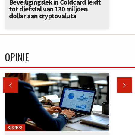
Beveiligingslek in Coldcard leidt
tot diefstal van 130 miljoen
dollar aan cryptovaluta
OPINIE


BUSINESS