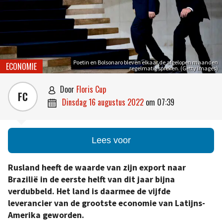
Poetin en Bolsonaro bleven elkaar de afgelopen maanden
ECONOMIE
regelmatig spreken. (Getty Images)
door
Floris Cup

FC
dinsdag 16 augustus 2022
om
07:39

Lees voor
Rusland heeft de waarde van zijn export naar
Brazilië in de eerste helft van dit jaar bijna
verdubbeld. Het land is daarmee de vijfde
leverancier van de grootste economie van Latijns-
Amerika geworden.