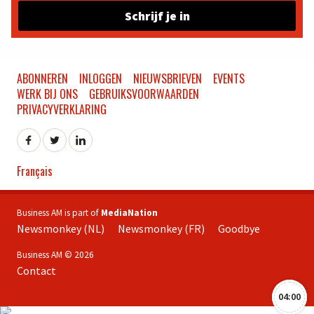
Schrijf je in
ABONNEREN
INLOGGEN
NIEUWSBRIEVEN
EVENTS
WERK BIJ ONS
GEBRUIKSVOORWAARDEN
PRIVACYVERKLARING
Français
Business AM is part of
MediaNation
Newsmonkey (NL)
Newsmonkey (FR)
Goodbye
Business AM © 2026
Contact
04:00