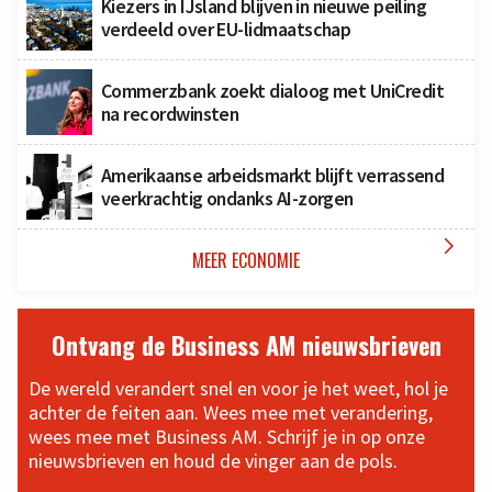
Kiezers in IJsland blijven in nieuwe peiling
verdeeld over EU-lidmaatschap
Commerzbank zoekt dialoog met UniCredit
na recordwinsten
Amerikaanse arbeidsmarkt blijft verrassend
veerkrachtig ondanks AI-zorgen

MEER ECONOMIE
Ontvang de Business AM nieuwsbrieven
De wereld verandert snel en voor je het weet, hol je
achter de feiten aan. Wees mee met verandering,
wees mee met Business AM. Schrijf je in op onze
nieuwsbrieven en houd de vinger aan de pols.