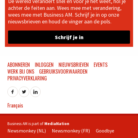
De wereld verandert snel en voor je het weet, hol je
achter de feiten aan. Wees mee met verandering,
wees mee met Business AM. Schrijf je in op onze
nieuwsbrieven en houd de vinger aan de pols.
Schrijf je in
ABONNEREN
INLOGGEN
NIEUWSBRIEVEN
EVENTS
WERK BIJ ONS
GEBRUIKSVOORWAARDEN
PRIVACYVERKLARING
Français
Business AM is part of
MediaNation
Newsmonkey (NL)
Newsmonkey (FR)
Goodbye