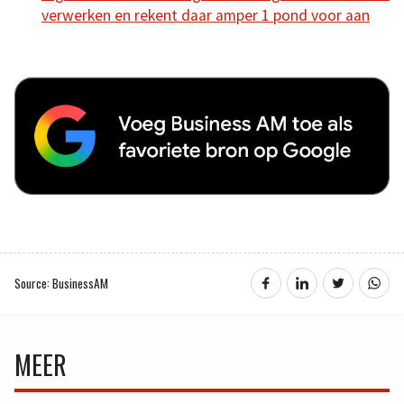
verwerken en rekent daar amper 1 pond voor aan
Source: BusinessAM
MEER