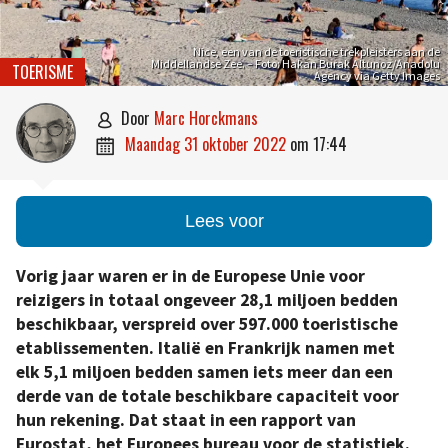
Nice, een van de toeristische trekpleisters aan de
Middellandse Zee. – Foto: Hakan Burak Altunoz/Anadolu
TOERISME
Agency via Getty Images
door
Marc Horckmans

maandag 31 oktober 2022
om
17:44

Lees voor
Vorig jaar waren er in de Europese Unie voor
reizigers in totaal ongeveer 28,1 miljoen bedden
beschikbaar, verspreid over 597.000 toeristische
etablissementen. Italië en Frankrijk namen met
elk 5,1 miljoen bedden samen iets meer dan een
derde van de totale beschikbare capaciteit voor
hun rekening. Dat staat in een rapport van
Eurostat, het Europees bureau voor de statistiek.