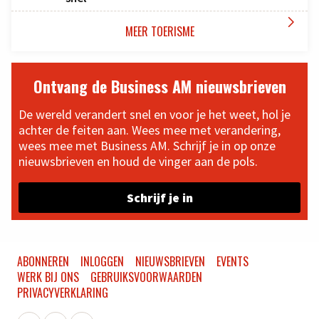

MEER TOERISME
Ontvang de Business AM nieuwsbrieven
De wereld verandert snel en voor je het weet, hol je
achter de feiten aan. Wees mee met verandering,
wees mee met Business AM. Schrijf je in op onze
nieuwsbrieven en houd de vinger aan de pols.
Schrijf je in
ABONNEREN
INLOGGEN
NIEUWSBRIEVEN
EVENTS
WERK BIJ ONS
GEBRUIKSVOORWAARDEN
PRIVACYVERKLARING