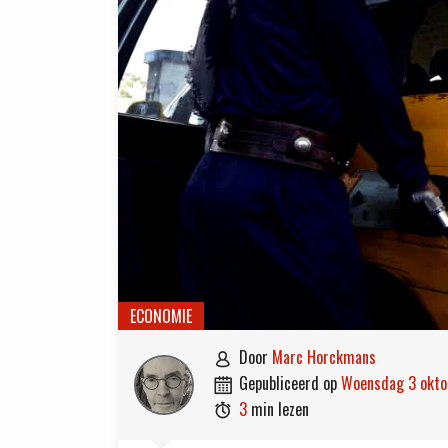
ECONOMIE
door
Marc Horckmans

gepubliceerd op
woensdag 3 okt

3
min lezen
