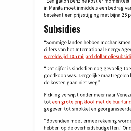
“Een gallon benzine kost er momenteel
in Manila moet inmiddels een bedrag van 
betekent een prijsstijging met bijna 25 
Subsidies
“Sommige landen hebben mechanismen om
cijfers van het International Energy Ag
wereldwijd 105 miljard dollar oliesubsid
“Dat cijfer is sindsdien nog gevoelig t
goedkoop was. Dergelijke maatregelen 
de kosten gaan niet weg.”
Fickling verwijst onder meer naar Venezu
tot
een grote prijskloof met de buurlan
gegeven tot smokkel en georganiseerde 
“Bovendien moet ermee rekening worde
hebben op de overheidsbudgetten.” Ond