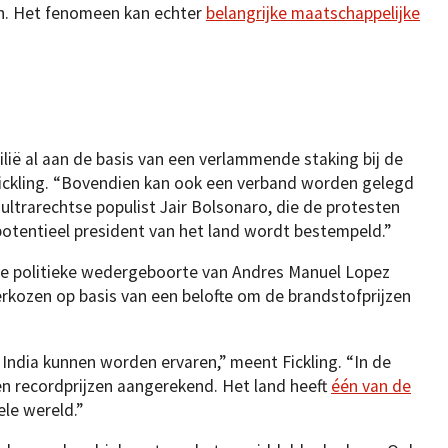
n. Het fenomeen kan echter
belangrijke maatschappelijke
zilië al aan de basis van een verlammende staking bij de
ickling. “Bovendien kan ook een verband worden gelegd
ultrarechtse populist Jair Bolsonaro, die de protesten
potentieel president van het land wordt bestempeld.”
de politieke wedergeboorte van Andres Manuel Lopez
verkozen op basis van een belofte om de brandstofprijzen
 India kunnen worden ervaren,” meent Fickling. “In de
n recordprijzen aangerekend. Het land heeft
één van de
le wereld.”