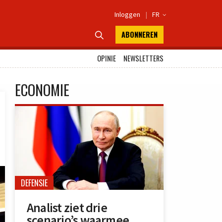
Inloggen
|
FR

ABONNEREN

OPINIE
NEWSLETTERS
ECONOMIE
DEFENSIE
Analist ziet drie
scenario’s waarmee