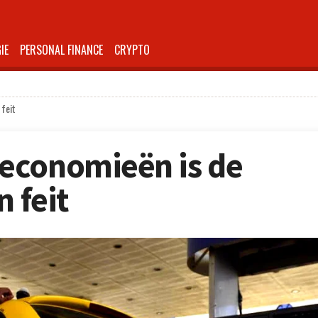
IE
PERSONAL FINANCE
CRYPTO
 feit
economieën is de
n feit