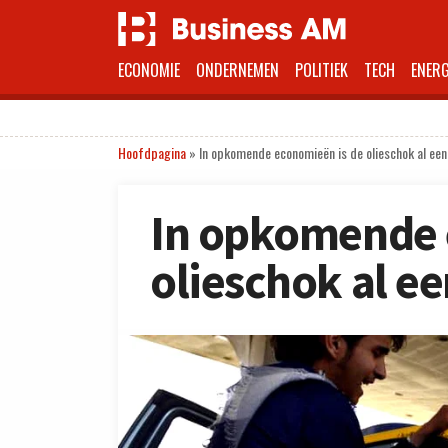
ECONOMIE
ONDERNEMEN
POLITIEK
TECH
ENERG
Hoofdpagina
»
In opkomende economieën is de olieschok al een
In opkomende 
olieschok al ee