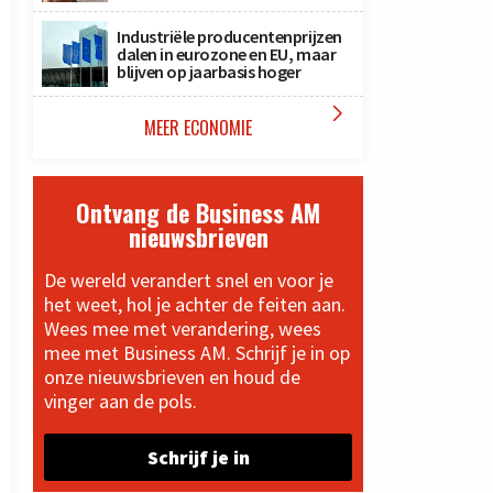
Industriële producentenprijzen
dalen in eurozone en EU, maar
blijven op jaarbasis hoger

MEER ECONOMIE
Ontvang de Business AM
nieuwsbrieven
De wereld verandert snel en voor je
het weet, hol je achter de feiten aan.
Wees mee met verandering, wees
mee met Business AM. Schrijf je in op
onze nieuwsbrieven en houd de
vinger aan de pols.
Schrijf je in