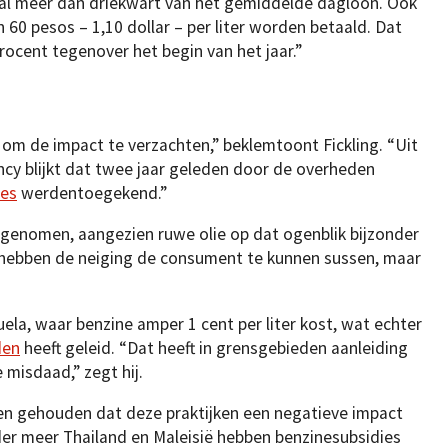
 al meer dan driekwart van het gemiddelde dagloon. Ook
60 pesos – 1,10 dollar – per liter worden betaald. Dat
procent tegenover het begin van het jaar.”
 de impact te verzachten,” beklemtoont Fickling. “Uit
ency blijkt dat twee jaar geleden door de overheden
ies
werdentoegekend.”
oegenomen, aangezien ruwe olie op dat ogenblik bijzonder
hebben de neiging de consument te kunnen sussen, maar
ela, waar benzine amper 1 cent per liter kost, wat echter
den
heeft geleid. “Dat heeft in grensgebieden aanleiding
misdaad,” zegt hij.
n gehouden dat deze praktijken een negatieve impact
er meer Thailand en Maleisië hebben benzinesubsidies