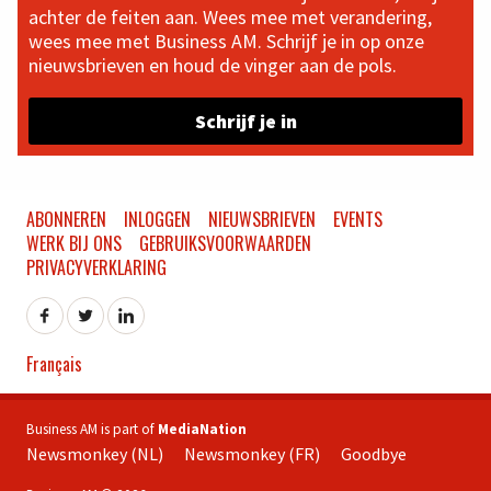
achter de feiten aan. Wees mee met verandering,
wees mee met Business AM. Schrijf je in op onze
nieuwsbrieven en houd de vinger aan de pols.
Schrijf je in
ABONNEREN
INLOGGEN
NIEUWSBRIEVEN
EVENTS
WERK BIJ ONS
GEBRUIKSVOORWAARDEN
PRIVACYVERKLARING
Français
Business AM is part of
MediaNation
Newsmonkey (NL)
Newsmonkey (FR)
Goodbye