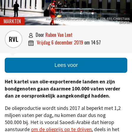
Het OPEC-hoofdkwartier in Wenen. – EPA-EFE/CHRISTIAN
MARKTEN
BRUNA
door
Ruben Van Lent

RVL
vrijdag 6 december 2019
om
14:57

Lees voor
Het kartel van olie-exporterende landen en zijn
bondgenoten gaan daarmee 100.000 vaten verder
dan ze oorspronkelijk aangekondigd hadden.
De olieproductie wordt sinds 2017 al beperkt met 1,2
miljoen vaten per dag, nu komen daar dus nog
500.000 bij. Het is vooral Saoedi-Arabië dat hierop
aanstuurde
om de olieprijs op te drijven
, deels in het