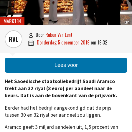
MARKTEN
EPA
door
Ruben Van Lent

RVL
donderdag 5 december 2019
om
19:32

Lees voor
Het Saoedische staatsoliebedrijf Saudi Aramco
trekt aan 32 riyal (8 euro) per aandeel naar de
beurs. Dat is aan de bovenkant van de prijsvork.
Eerder had het bedrijf aangekondigd dat de prijs
tussen 30 en 32 riyal per aandeel zou liggen.
Aramco geeft 3 miljard aandelen uit, 1,5 procent van