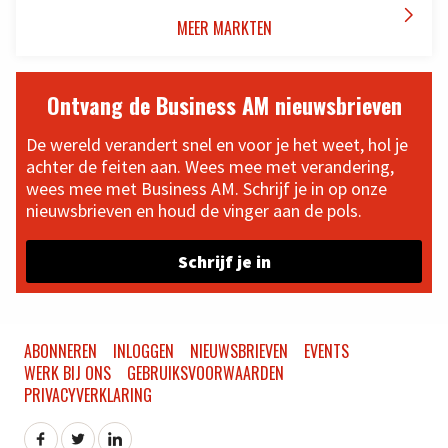

MEER MARKTEN
Ontvang de Business AM nieuwsbrieven
De wereld verandert snel en voor je het weet, hol je
achter de feiten aan. Wees mee met verandering,
wees mee met Business AM. Schrijf je in op onze
nieuwsbrieven en houd de vinger aan de pols.
Schrijf je in
ABONNEREN
INLOGGEN
NIEUWSBRIEVEN
EVENTS
WERK BIJ ONS
GEBRUIKSVOORWAARDEN
PRIVACYVERKLARING