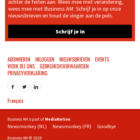
achter de feiten aan. Wees mee met verandering,
wees mee met Business AM. Schrijf je in op onze
nieuwsbrieven en houd de vinger aan de pols.
Schrijf je in
ABONNEREN
INLOGGEN
NIEUWSBRIEVEN
EVENTS
WERK BIJ ONS
GEBRUIKSVOORWAARDEN
PRIVACYVERKLARING
Français
Business AM is part of
MediaNation
Newsmonkey (NL)
Newsmonkey (FR)
Goodbye
Business AM © 2026