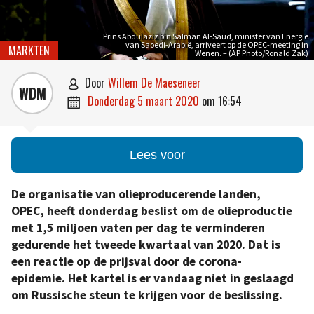
Prins Abdulaziz bin Salman Al-Saud, minister van Energie
van Saoedi-Arabië, arriveert op de OPEC-meeting in
MARKTEN
Wenen. – (AP Photo/Ronald Zak)
door
Willem De Maeseneer

WDM
donderdag 5 maart 2020
om
16:54

Lees voor
De organisatie van olieproducerende landen,
OPEC, heeft donderdag beslist om de olieproductie
met 1,5 miljoen vaten per dag te verminderen
gedurende het tweede kwartaal van 2020. Dat is
een reactie op de prijsval door de corona-
epidemie. Het kartel is er vandaag niet in geslaagd
om Russische steun te krijgen voor de beslissing.