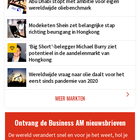
Abu Dhabi stopt met ambitie voor eigen
wereldwijde oliebenchmark
Modeketen Shein zet belangrijke stap
richting beursgang in Hongkong
‘Big Short’-belegger Michael Burry ziet
potentieel in de aandelenmarkt van
Hongkong
Wereldwijde vraag naar olie daalt voor het
eerst sinds pandemie van 2020

MEER MARKTEN
Ontvang de Business AM nieuwsbrieven
De wereld verandert snel en voor je het weet, hol je