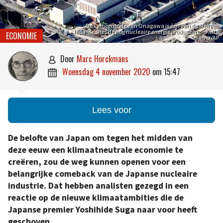
De kerncentrale van Onagawa is één van de weinige
Japanse sites de nog nucleaire energie produceert. – Keita
ECONOMIE
Iijima/AP
door
Marc Horckmans

woensdag 4 november 2020
om
15:47

Lees voor
De belofte van Japan om tegen het midden van
deze eeuw een klimaatneutrale economie te
creëren, zou de weg kunnen openen voor een
belangrijke comeback van de Japanse nucleaire
industrie. Dat hebben analisten gezegd in een
reactie op de nieuwe klimaatambities die de
Japanse premier Yoshihide Suga naar voor heeft
geschoven.