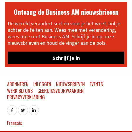
Ontvang de Business AM nieuwsbrieven
De wereld verandert snel en voor je het weet, hol je
achter de feiten aan. Wees mee met verandering,
wees mee met Business AM. Schrijf je in op onze
nieuwsbrieven en houd de vinger aan de pols.
Schrijf je in
ABONNEREN
INLOGGEN
NIEUWSBRIEVEN
EVENTS
WERK BIJ ONS
GEBRUIKSVOORWAARDEN
PRIVACYVERKLARING
Français