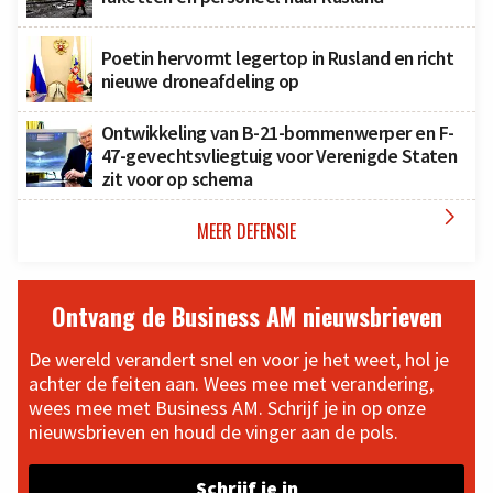
Poetin hervormt legertop in Rusland en richt
nieuwe droneafdeling op
Ontwikkeling van B-21-bommenwerper en F-
47-gevechtsvliegtuig voor Verenigde Staten
zit voor op schema

MEER DEFENSIE
Ontvang de Business AM nieuwsbrieven
De wereld verandert snel en voor je het weet, hol je
achter de feiten aan. Wees mee met verandering,
wees mee met Business AM. Schrijf je in op onze
nieuwsbrieven en houd de vinger aan de pols.
Schrijf je in