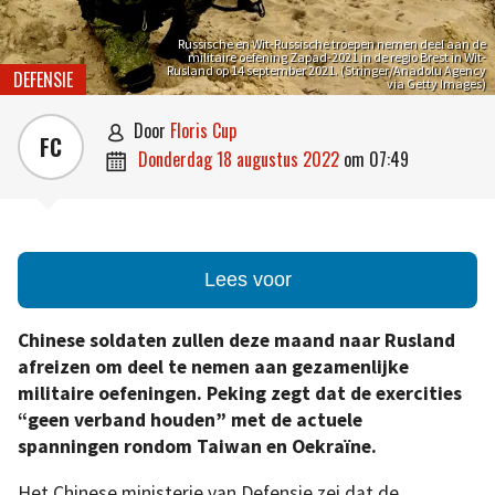
Russische en Wit-Russische troepen nemen deel aan de
militaire oefening Zapad-2021 in de regio Brest in Wit-
Rusland op 14 september 2021. (Stringer/Anadolu Agency
DEFENSIE
via Getty Images)
door
Floris Cup

FC
donderdag 18 augustus 2022
om
07:49

Lees voor
Chinese soldaten zullen deze maand naar Rusland
afreizen om deel te nemen aan gezamenlijke
militaire oefeningen. Peking zegt dat de exercities
“geen verband houden” met de actuele
spanningen rondom Taiwan en Oekraïne.
Het Chinese ministerie van Defensie zei dat de