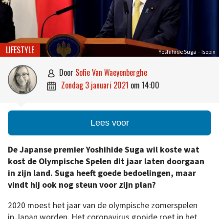
LIFESTYLE
Yoshihide Suga – Isopix
door
Sofie Van Waeyenberghe

zondag 3 januari 2021
om
14:00

Lees voor
De Japanse premier Yoshihide Suga wil koste wat
kost de Olympische Spelen dit jaar laten doorgaan
in zijn land. Suga heeft goede bedoelingen, maar
vindt hij ook nog steun voor zijn plan?
2020 moest het jaar van de olympische zomerspelen
in Japan worden. Het coronavirus gooide roet in het