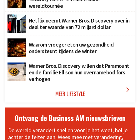
wereldtournée
Netflix neemt Warner Bros. Discovery over in
deal ter waarde van 72 miljard dollar
Waarom vroeger eten uw gezondheid
ondersteunt tijdens de winter
Warner Bros. Discovery willen dat Paramount
en de familie Ellison hun overnamebod fors
verhogen

MEER LIFESTYLE
Ontvang de Business AM nieuwsbrieven
De wereld verandert snel en voor je het weet, hol je
achter de feiten aan. Wees mee met verandering,