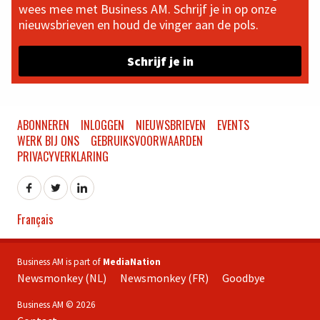
wees mee met Business AM. Schrijf je in op onze
nieuwsbrieven en houd de vinger aan de pols.
Schrijf je in
ABONNEREN
INLOGGEN
NIEUWSBRIEVEN
EVENTS
WERK BIJ ONS
GEBRUIKSVOORWAARDEN
PRIVACYVERKLARING
Français
Business AM is part of
MediaNation
Newsmonkey (NL)
Newsmonkey (FR)
Goodbye
Business AM © 2026