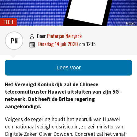
TECH
Isopix
door
Pieterjan Neirynck

PN
dinsdag 14 juli 2020
om
12:15

Lees voor
Het Verenigd Koninkrijk zal de Chinese
telecomuitruster Huawei uitsluiten van zijn 5G-
netwerk. Dat heeft de Britse regering
aangekondigd.
Volgens de regering houdt het gebruik van Huawei
een nationaal veiligheidsrisico in, zo zei minister van
Digitale Zaken Oliver Dowden. Concreet zal het vanaf