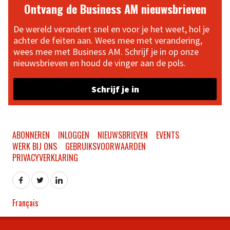
Ontvang de Business AM nieuwsbrieven
De wereld verandert snel en voor je het weet, hol je
achter de feiten aan. Wees mee met verandering,
wees mee met Business AM. Schrijf je in op onze
nieuwsbrieven en houd de vinger aan de pols.
Schrijf je in
ABONNEREN
INLOGGEN
NIEUWSBRIEVEN
EVENTS
WERK BIJ ONS
GEBRUIKSVOORWAARDEN
PRIVACYVERKLARING
Français