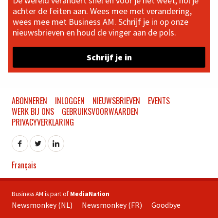
De wereld verandert snel en voor je het weet, hol je
achter de feiten aan. Wees mee met verandering,
wees mee met Business AM. Schrijf je in op onze
nieuwsbrieven en houd de vinger aan de pols.
Schrijf je in
ABONNEREN
INLOGGEN
NIEUWSBRIEVEN
EVENTS
WERK BIJ ONS
GEBRUIKSVOORWAARDEN
PRIVACYVERKLARING
Français
Business AM is part of
MediaNation
Newsmonkey (NL)
Newsmonkey (FR)
Goodbye