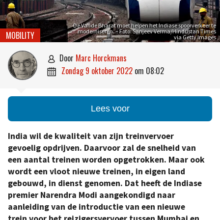
De Vande Bharat moet helpen het Indiase spoorverkeer te
moderniseren. – Foto: Sanjeev Verma/Hindustan Times
MOBILITY
via Getty Images
door
Marc Horckmans

zondag 9 oktober 2022
om
08:02

Lees voor
India wil de kwaliteit van zijn treinvervoer
gevoelig opdrijven. Daarvoor zal de snelheid van
een aantal treinen worden opgetrokken. Maar ook
wordt een vloot nieuwe treinen, in eigen land
gebouwd, in dienst genomen. Dat heeft de Indiase
premier Narendra Modi aangekondigd naar
aanleiding van de introductie van een nieuwe
trein voor het reizigersvervoer tussen Mumbai en