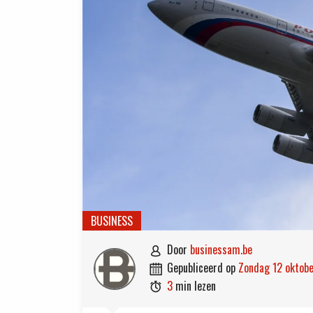
BUSINESS
door
businessam.be

gepubliceerd op
zondag 12 oktob

3
min lezen
