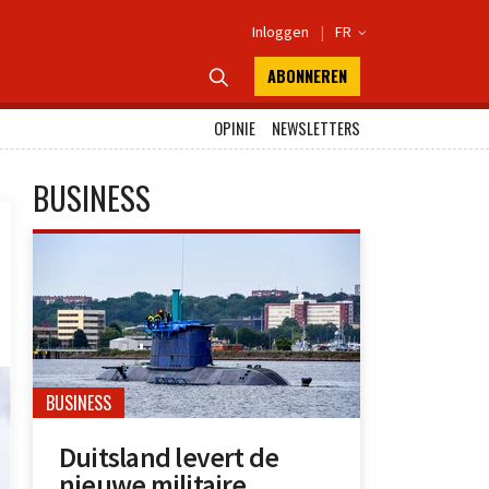
Inloggen
|
FR

ABONNEREN

OPINIE
NEWSLETTERS
BUSINESS
BUSINESS
Duitsland levert de
nieuwe militaire