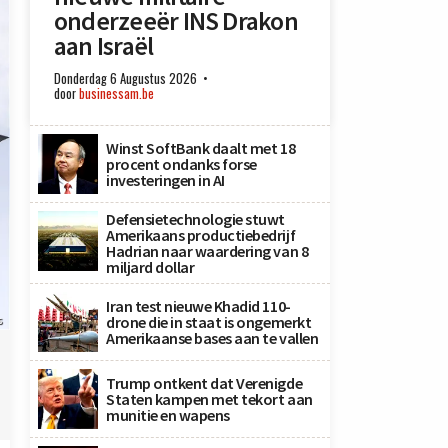
onderzeeër INS Drakon
aan Israël
Donderdag 6 Augustus 2026
door
businessam.be
Winst SoftBank daalt met 18
procent ondanks forse
investeringen in AI
Defensietechnologie stuwt
Amerikaans productiebedrijf
Hadrian naar waardering van 8
miljard dollar
Iran test nieuwe Khadid 110-
drone die in staat is ongemerkt
s
Amerikaanse bases aan te vallen
Trump ontkent dat Verenigde
Staten kampen met tekort aan
munitie en wapens