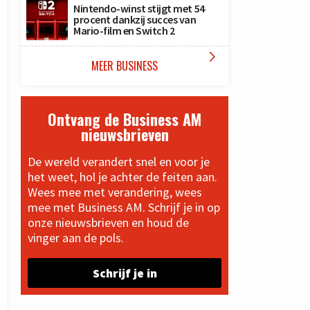
Nintendo-winst stijgt met 54
procent dankzij succes van
Mario-film en Switch 2

MEER BUSINESS
Ontvang de Business AM
nieuwsbrieven
De wereld verandert snel en voor je
het weet, hol je achter de feiten aan.
Wees mee met verandering, wees
mee met Business AM. Schrijf je in op
onze nieuwsbrieven en houd de
vinger aan de pols.
Schrijf je in