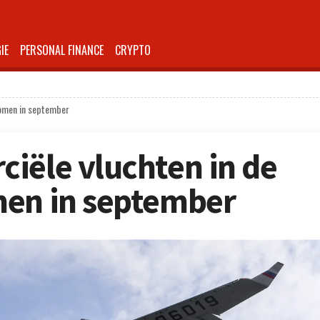
IE
PERSONAL FINANCE
CRYPTO
nomen in september
iële vluchten in de
men in september