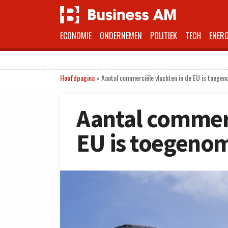
ECONOMIE
ONDERNEMEN
POLITIEK
TECH
ENERG
Hoofdpagina
»
Aantal commerciële vluchten in de EU is toege
Aantal commerc
EU is toegeno