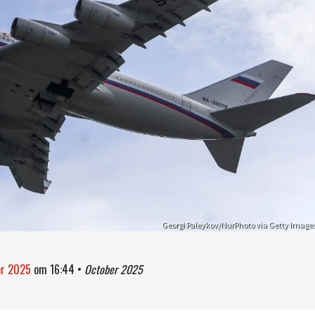
Georgi Paleykov/NurPhoto via Getty Image
er 2025
om
16:44
•
October 2025