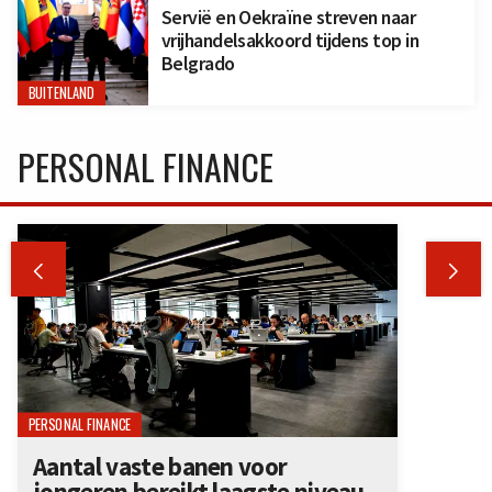
Servië en Oekraïne streven naar
vrijhandelsakkoord tijdens top in
Belgrado
BUITENLAND
PERSONAL FINANCE


PERSONAL FINANCE
Aantal vaste banen voor
jongeren bereikt laagste niveau