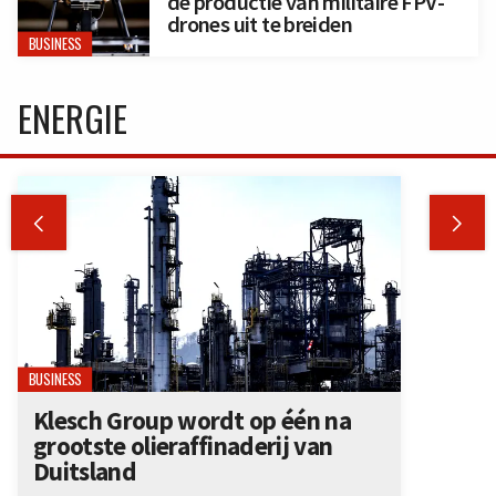
de productie van militaire FPV-
drones uit te breiden
BUSINESS
ENERGIE


BUSINESS
Klesch Group wordt op één na
grootste olieraffinaderij van
Duitsland