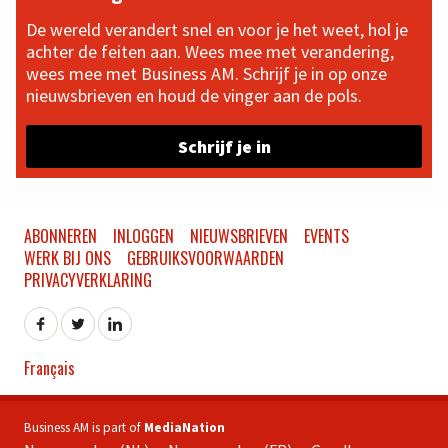
De wereld verandert snel en voor je het weet, hol je
achter de feiten aan. Wees mee met verandering,
wees mee met Business AM. Schrijf je in op onze
nieuwsbrieven en houd de vinger aan de pols.
Schrijf je in
ABONNEREN
INLOGGEN
NIEUWSBRIEVEN
EVENTS
WERK BIJ ONS
GEBRUIKSVOORWAARDEN
PRIVACYVERKLARING
Français
Business AM is part of
MediaNation