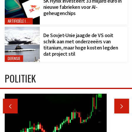
SK Hynix investeert 33 miljard euro in
nieuwe fabrieken voor AI-
geheugenchips
ARTIFICIËLE INTELLIGENTIE
De Sovjet-Unie jaagde de VS ooit
schrik aan met onderzeeërs van
titanium, maar hoge kosten legden
dat project stil
DEFENSIE
POLITIEK

