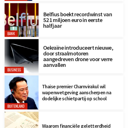
Belfius boekt recordwinst van
521 miljoen euro in eerste
halfjaar
BANK
Oekraïne introduceert nieuwe,
door straalmotoren
aangedreven drone voor verre
aanvallen
BUSINESS
Thaise premier Charnvirakul wil
wapenwetgeving aanscherpen na
dodelijke schietpartij op school
BUITENLAND
Waarom financiële geletterdheid