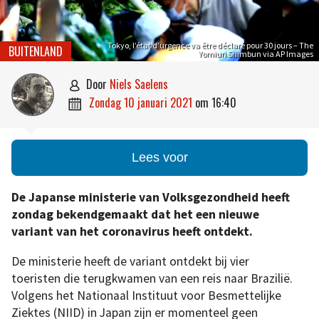
Tokyo, l’état d’urgence va être déclaré pour 30 jours – The
BUITENLAND
Yomiuri Shimbun via AP Images
door
Niels Saelens

zondag 10 januari 2021
om
16:40

Lees voor
De Japanse ministerie van Volksgezondheid heeft
zondag bekendgemaakt dat het een nieuwe
variant van het coronavirus heeft ontdekt.
De ministerie heeft de variant ontdekt bij vier
toeristen die terugkwamen van een reis naar Brazilië.
Volgens het Nationaal Instituut voor Besmettelijke
Ziektes (NIID) in Japan zijn er momenteel geen