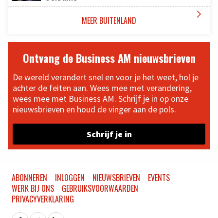

MEER BUITENLAND
Ontvang de Business AM nieuwsbrieven
De wereld verandert snel en voor je het weet, hol je
achter de feiten aan. Wees mee met verandering,
wees mee met Business AM. Schrijf je in op onze
nieuwsbrieven en houd de vinger aan de pols.
Schrijf je in
ABONNEREN
INLOGGEN
NIEUWSBRIEVEN
EVENTS
WERK BIJ ONS
GEBRUIKSVOORWAARDEN
PRIVACYVERKLARING