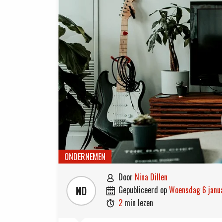
ONDERNEMEN
door
Nina Dillen

ND
gepubliceerd op
woensdag 6 janu

2
min lezen
