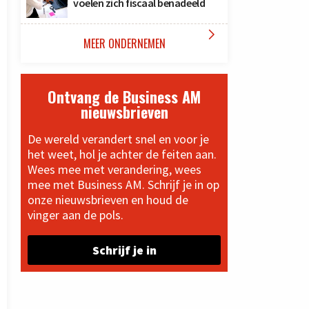
voelen zich fiscaal benadeeld

MEER ONDERNEMEN
Ontvang de Business AM
nieuwsbrieven
De wereld verandert snel en voor je
het weet, hol je achter de feiten aan.
Wees mee met verandering, wees
mee met Business AM. Schrijf je in op
onze nieuwsbrieven en houd de
vinger aan de pols.
Schrijf je in