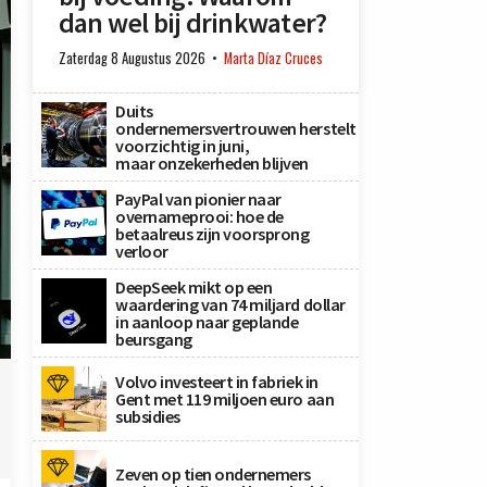
dan wel bij drinkwater?
Zaterdag 8 Augustus 2026
Marta Díaz Cruces
Duits
ondernemersvertrouwen herstelt
voorzichtig in juni,
maar onzekerheden blijven
PayPal van pionier naar
overnameprooi: hoe de
betaalreus zijn voorsprong
verloor
DeepSeek mikt op een
waardering van 74 miljard dollar
in aanloop naar geplande
beursgang
Volvo investeert in fabriek in
Gent met 119 miljoen euro aan
subsidies
Zeven op tien ondernemers