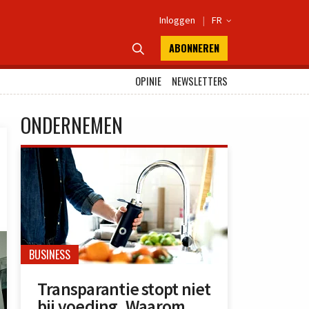
Inloggen
|
FR

ABONNEREN

OPINIE
NEWSLETTERS
ONDERNEMEN
BUSINESS
Transparantie stopt niet
bij voeding. Waarom