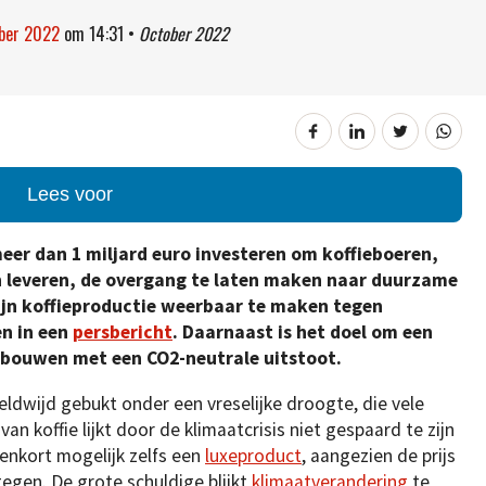
ober 2022
om
14:31
•
October 2022
Lees voor
meer dan 1 miljard euro investeren om koffieboeren,
n leveren, de overgang te laten maken naar duurzame
zijn koffieproductie weerbaar te maken tegen
en in een
persbericht
. Daarnaast is het doel om een
bouwen met een CO2-neutrale uitstoot.
dwijd gebukt onder een vreselijke droogte, die vele
n koffie lijkt door de klimaatcrisis niet gespaard te zijn
enkort mogelijk zelfs een
luxeproduct
, aangezien de prijs
tegen. De grote schuldige blijkt
klimaatverandering
te