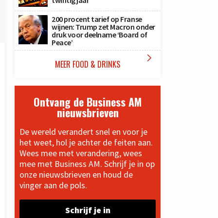
twintig jaar
200 procent tarief op Franse
wijnen: Trump zet Macron onder
druk voor deelname ‘Board of
Peace’

MEER FOOD & DRINKS
Ontvang de Business AM
nieuwsbrieven
De wereld verandert snel en voor je
het weet, hol je achter de feiten aan.
Wees mee met verandering, wees
mee met Business AM. Schrijf je in op
onze nieuwsbrieven en houd de
vinger aan de pols.
Schrijf je in