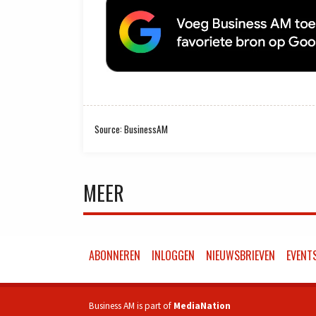
Source: BusinessAM
MEER
ABONNEREN
INLOGGEN
NIEUWSBRIEVEN
EVENT
Business AM is part of
MediaNation