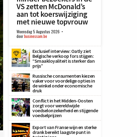
VS zetten McDonald’s
aan tot koerswijziging
met nieuwe topvrouw
Woensdag 5 Augustus 2026
door
businessam.be
Exclusief interview: Oatly ziet
Belgische verkoop fors stijgen:
“Smaakloyaliteit is sterker dan
prijs”
Russische consumenten kiezen
vaker voor voordelige opties in
de winkel onder economische
druk
Conflict in het Midden-Oosten
zorgt voor wereldwijde
voedselonzekerheid en stijgende
voedselprijzen
n
Export van Franse wijn en sterke
)
drank bereikt laagste punt in