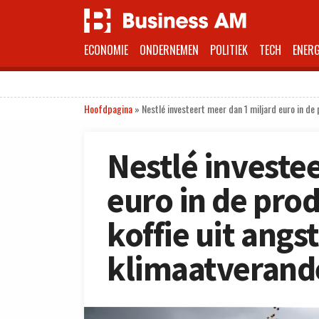
ECONOMIE
ONDERNEMEN
POLITIEK
TECH
ENERG
Hoofdpagina
»
Nestlé investeert meer dan 1 miljard euro in de
Nestlé investe
euro in de pro
koffie uit angs
klimaatverand