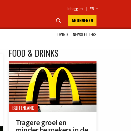
Inloggen
|
FR

ABONNEREN

OPINIE
NEWSLETTERS
FOOD & DRINKS
BUITENLAND
Tragere groei en
minder bezoekers in de