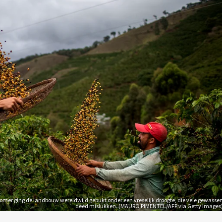
omer ging de landbouw wereldwijd gebukt onder een vreselijk droogte, die vele gewasse
deed mislukken. (MAURO PIMENTEL/AFP via Getty Images