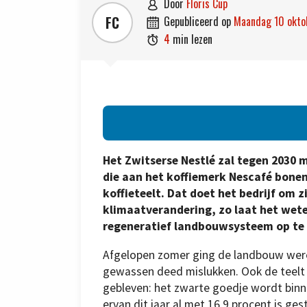
door
Floris Cup

FC
gepubliceerd op
maandag 10 okt

4
min lezen

Het Zwitserse Nestlé zal tegen 2030 
die aan het koffiemerk Nescafé bone
koffieteelt. Dat doet het bedrijf om 
klimaatverandering, zo laat het wet
regeneratief landbouwsysteem op te 
Afgelopen zomer ging de landbouw werel
gewassen deed mislukken. Ook de teelt va
gebleven: het zwarte goedje wordt binn
ervan dit jaar al met 16,9 procent is ges