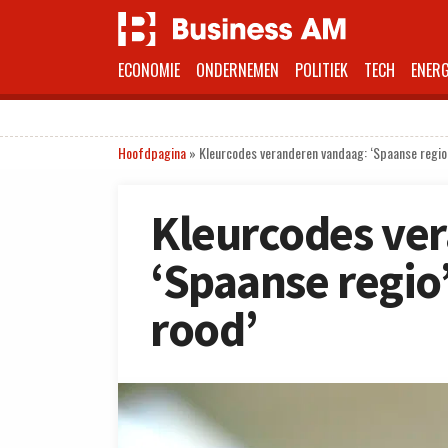
ECONOMIE
ONDERNEMEN
POLITIEK
TECH
ENERG
Hoofdpagina
»
Kleurcodes veranderen vandaag: ‘Spaanse regio
Kleurcodes ve
‘Spaanse regio
rood’