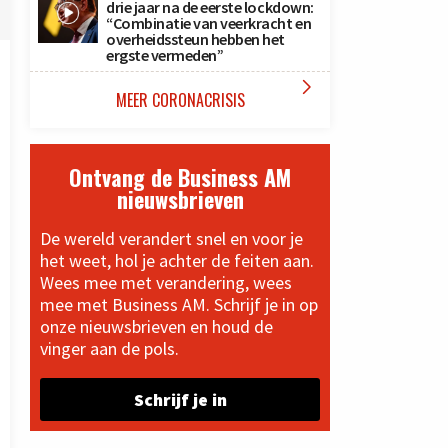
drie jaar na de eerste lockdown:
“Combinatie van veerkracht en
overheidssteun hebben het
ergste vermeden”

MEER CORONACRISIS
Ontvang de Business AM
nieuwsbrieven
De wereld verandert snel en voor je
het weet, hol je achter de feiten aan.
Wees mee met verandering, wees
mee met Business AM. Schrijf je in op
onze nieuwsbrieven en houd de
vinger aan de pols.
Schrijf je in