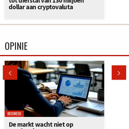
tot diefstal van 130 miljoen
dollar aan cryptovaluta
OPINIE


BUSINESS
De markt wacht niet op