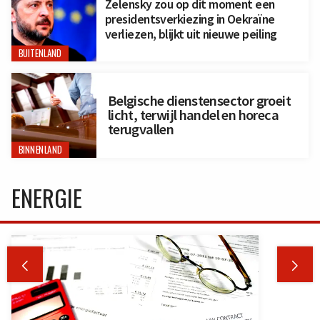
Zelensky zou op dit moment een
presidentsverkiezing in Oekraïne
verliezen, blijkt uit nieuwe peiling
BUITENLAND
Belgische dienstensector groeit
licht, terwijl handel en horeca
terugvallen
BINNENLAND
ENERGIE

