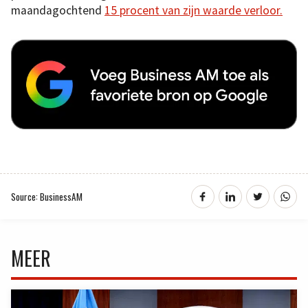
maandagochtend
15 procent van zijn waarde verloor.
Source: BusinessAM
MEER