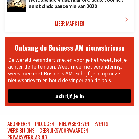
eerst sinds pandemie van 2020

MEER MARKTEN
Ontvang de Business AM nieuwsbrieven
De wereld verandert snel en voor je het weet, hol je
achter de feiten aan. Wees mee met verandering,
wees mee met Business AM. Schrijf je in op onze
nieuwsbrieven en houd de vinger aan de pols.
Schrijf je in
ABONNEREN
INLOGGEN
NIEUWSBRIEVEN
EVENTS
WERK BIJ ONS
GEBRUIKSVOORWAARDEN
PRIVACYVERKLARING