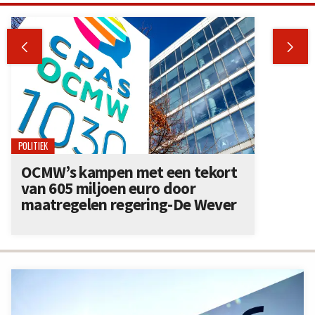


POLITIEK
OCMW’s kampen met een tekort
van 605 miljoen euro door
maatregelen regering-De Wever