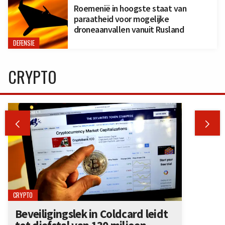
Roemenië in hoogste staat van
paraatheid voor mogelijke
droneaanvallen vanuit Rusland
DEFENSIE
CRYPTO


CRYPTO
Beveiligingslek in Coldcard leidt