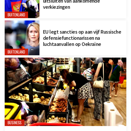
uitsluiten van aankomende
verkiezingen
BUITENLAND
EU legt sancties op aan vijf Russische
defensiefunctionarissen na
luchtaanvallen op Oekraïne
BUITENLAND
BUSINESS