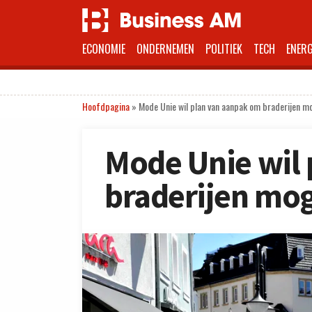
ECONOMIE
ONDERNEMEN
POLITIEK
TECH
ENERG
Hoofdpagina
»
Mode Unie wil plan van aanpak om braderijen mo
Mode Unie wil
braderijen mog