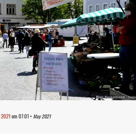
Bron: Beckerbredel – Isopi
i 2021
om
07:01
•
May 2021