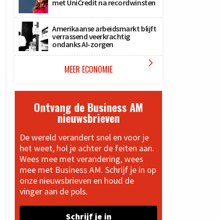
met UniCredit na recordwinsten
Amerikaanse arbeidsmarkt blijft
verrassend veerkrachtig
ondanks AI-zorgen

MEER ECONOMIE
Ontvang de Business AM
nieuwsbrieven
De wereld verandert snel en voor je
het weet, hol je achter de feiten aan.
Wees mee met verandering, wees
mee met Business AM. Schrijf je in op
onze nieuwsbrieven en houd de
vinger aan de pols.
Schrijf je in