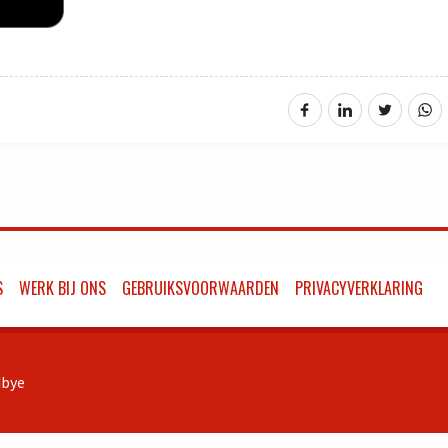
S
WERK BIJ ONS
GEBRUIKSVOORWAARDEN
PRIVACYVERKLARING
bye