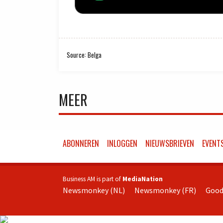
Source: Belga
MEER
ABONNEREN
INLOGGEN
NIEUWSBRIEVEN
EVENT
Business AM is part of
MediaNation
Newsmonkey (NL)
Newsmonkey (FR)
Good