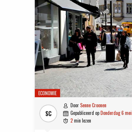
ECONOMIE
door
Senne Croonen

SC
gepubliceerd op
donderdag 6 me

2
min lezen
