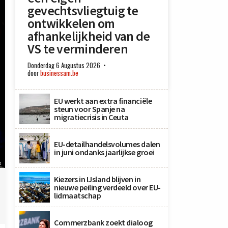
gevechtsvliegtuig te
ontwikkelen om
afhankelijkheid van de
VS te verminderen
Donderdag 6 Augustus 2026
door
businessam.be
EU werkt aan extra financiële
steun voor Spanje na
migratiecrisis in Ceuta
EU-detailhandelsvolumes dalen
in juni ondanks jaarlijkse groei
x
Kiezers in IJsland blijven in
nieuwe peiling verdeeld over EU-
lidmaatschap
Commerzbank zoekt dialoog