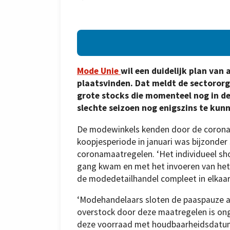
Mode Unie
wil een duidelijk plan va
plaatsvinden. Dat meldt de sectororg
grote stocks die momenteel nog in d
slechte seizoen nog enigszins te kunn
De modewinkels kenden door de coronacr
koopjesperiode in januari was bijzonder
coronamaatregelen. ‘Het individueel sho
gang kwam en met het invoeren van het
de modedetailhandel compleet in elkaar
‘Modehandelaars sloten de paaspauze af
overstock door deze maatregelen is on
deze voorraad met houdbaarheidsdatum n